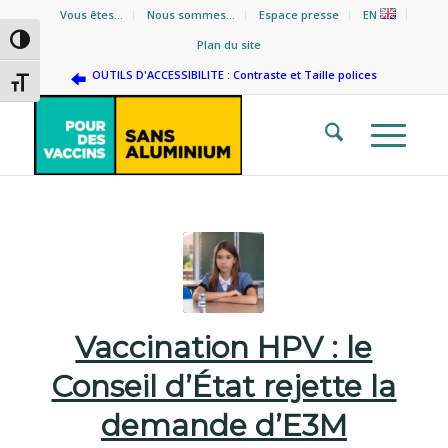
Vous êtes…
Nous sommes…
Espace presse
EN
Passer en contraste élevé
Plan du site
OUTILS D'ACCESSIBILITE : Contraste et Taille polices
Changer la taille de la police
Vaccination HPV : le
Conseil d’État rejette la
demande d’E3M