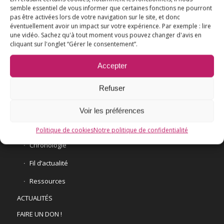
semble essentiel de vous informer que certaines fonctions ne pourront
pas être activées lors de votre navigation sur le site, et donc
éventuellement avoir un impact sur votre expérience. Par exemple : lire
une vidéo. Sachez qu'à tout moment vous pouvez changer d'avis en
L’ESSENTIEL
cliquant sur l'onglet “Gérer le consentement”.
COMPRENDRE
Accepter
AGIR
Refuser
VACCINATION HPV
E3M interpelle le Ministre de la Santé
Voir les préférences
Vaccination HPV – FAQ
Politique de cookies
Notre politique de confidentialité
Chronologie
Fil d’actualité
Ressources
ACTUALITÉS
FAIRE UN DON !