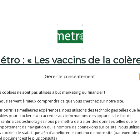
étro : « Les vaccins de la colère
/
/
10 juin 2015
dans
La revue de presse (sélection)
par
E3M
Gérer le consentement
icle pour le voir en intégralité.
 cookies ne sont pas utilisés à but marketing ou financier
!
 nous servent à mieux comprendre ce que vous cherchez sur notre site.
r offrir les meilleures expériences, nous utilisons des technologies telles que l
kies pour stocker et/ou accéder aux informations des appareils. Le fait de
sentir à ces technologies nous permettra de traiter des données telles que le
portement de navigation ou le nombre de connexions sur ce site. Nous utiliso
 cookies de statistique afin d'améliorer le contenu de notre site
(par exemple :
l document est le plus consulté)
.