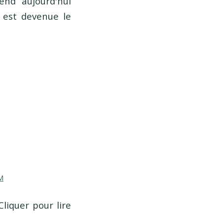
end aujourd'hui
e est devenue le
M
liquer pour lire