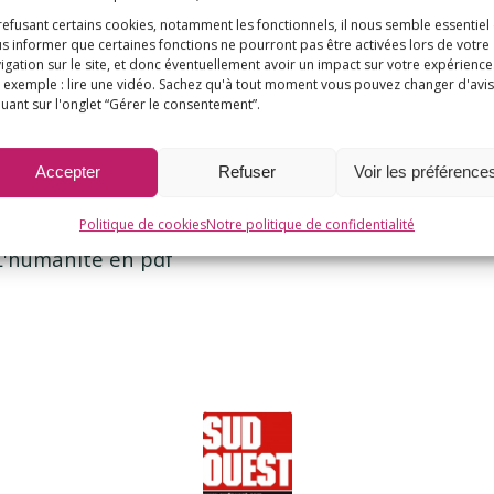
refusant certains cookies, notamment les fonctionnels, il nous semble essentiel
s informer que certaines fonctions ne pourront pas être activées lors de votre
igation sur le site, et donc éventuellement avoir un impact sur votre expérience
 exemple : lire une vidéo. Sachez qu'à tout moment vous pouvez changer d'avis
té – « Des vaccins qui renden
quant sur l'onglet “Gérer le consentement”.
? Impossible… »
Accepter
Refuser
Voir les préférence
/
/
18 mars 2015
dans
La revue de presse (sélection)
par
E3M
Politique de cookies
Notre politique de confidentialité
 de L'humanité en pdf