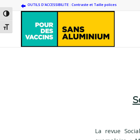
OUTILS D'ACCESSIBILITE : Contraste et Taille polices
Passer en contraste élevé
Changer la taille de la police
S
La revue Soci