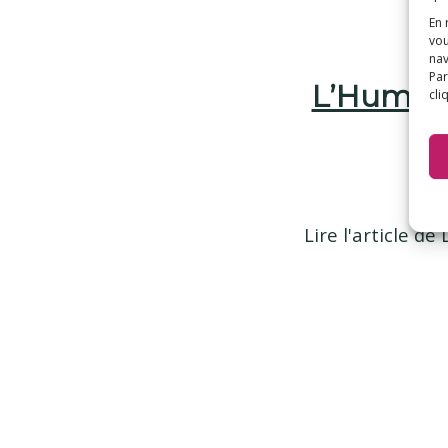
En 
vou
nav
Par
L’Humani
cli
Lire l'article