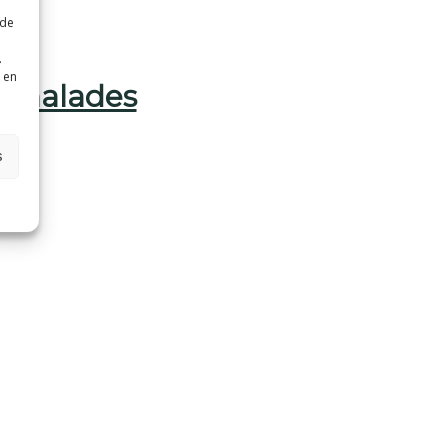
 de
.
 en
t malades
s