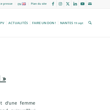
ce presse
Plan du site
EN
HPV
ACTUALITÉS
FAIRE UN DON !
NANTES
19 sept
 »
at d'une femme