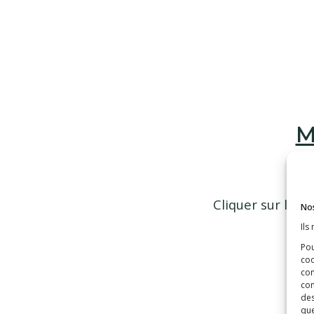
M
Cliquer sur l'art
Nos
Ils
Pou
coo
con
com
des
que