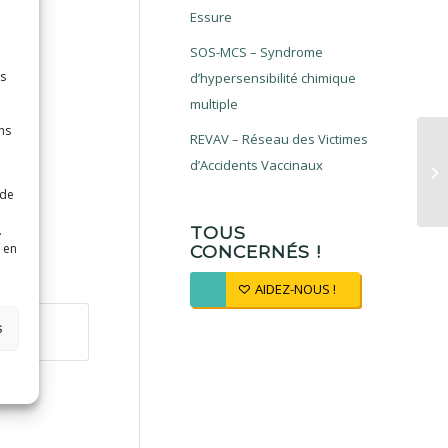
Essure
SOS-MCS – Syndrome
es
d’hypersensibilité chimique
multiple
ns
REVAV – Réseau des Victimes
d’Accidents Vaccinaux
 de
.
TOUS
 en
CONCERNÉS !
AIDEZ-NOUS !
s