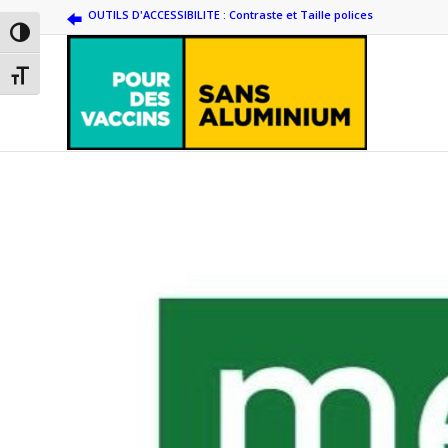
OUTILS D'ACCESSIBILITE : Contraste et Taille polices
Passer en contraste élevé
Changer la taille de la police