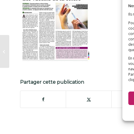
Nos
Ils
Pou
coo
con
com
des
Biographie – Pr
que
Yehuda Shoenfeld
En 
vou
nav
Par
cli
Partager cette publication