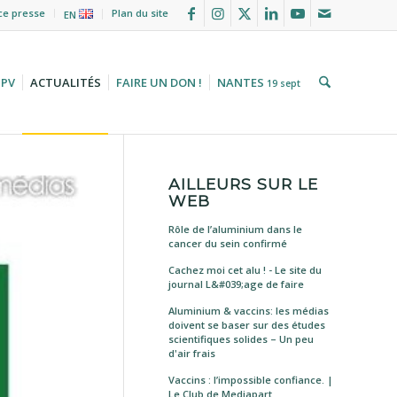
ce presse
Plan du site
EN
HPV
ACTUALITÉS
FAIRE UN DON !
NANTES
19 sept
AILLEURS SUR LE
WEB
Rôle de l’aluminium dans le
cancer du sein confirmé
Cachez moi cet alu ! - Le site du
journal L&#039;age de faire
Aluminium & vaccins: les médias
doivent se baser sur des études
scientifiques solides – Un peu
d'air frais
Vaccins : l’impossible confiance. |
Le Club de Mediapart