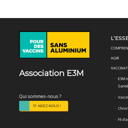
L’ESS
COMPREN
AGIR
VACCINAT
Association E3M
E3M in
Sant
Qui sommes-nous ?
Vacci
AIDEZ-NOUS !
Chron
Fil d’