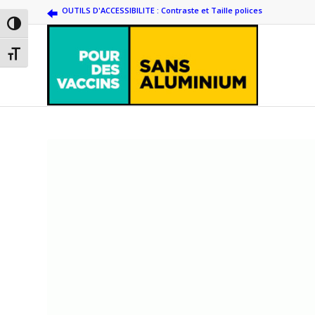
OUTILS D'ACCESSIBILITE : Contraste et Taille polices
Passer en contraste élevé
Changer la taille de la police