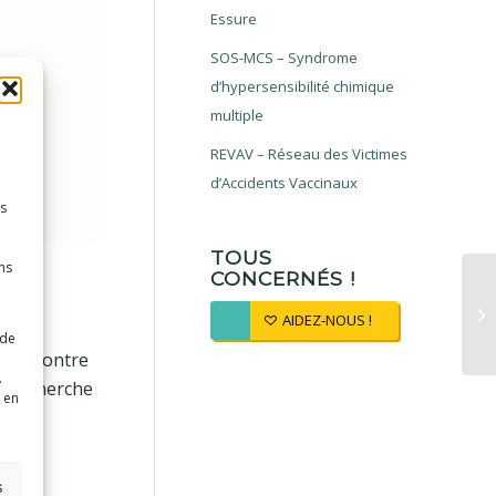
Essure
SOS-MCS – Syndrome
d’hypersensibilité chimique
multiple
REVAV – Réseau des Victimes
d’Accidents Vaccinaux
es
TOUS
ns
CONCERNÉS !
AIDEZ-NOUS !
 de
ins, contre
.
t recherche
 en
 qui
s