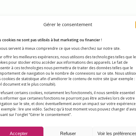
Gérer le consentement
 cookies ne sont pas utilisés à but marketing ou financier
!
 nous servent à mieux comprendre ce que vous cherchez sur notre site.
r offrir les meilleures expériences, nous utilisons des technologies telles que l
kies pour stocker et/ou accéder aux informations des appareils. Le fait de
sentir à ces technologies nous permettra de traiter des données telles que le
s obligatoires, le débat confisqué
portement de navigation ou le nombre de connexions sur ce site. Nous utiliso
 cookies de statistique afin d'améliorer le contenu de notre site
(par exemple :
l document est le plus consulté)
.
refusant certains cookies, notamment les fonctionnels, il nous semble essentiel
018 devra obligatoirement recevoir avant ses 2 ans onze vacc
s informer que certaines fonctions ne pourront pas être activées lors de votre
igation sur le site, et donc éventuellement avoir un impact sur votre expérience
its incontestables de ce mode de prévention, le gouvernemen
 exemple : lire une vidéo. Sachez qu'à tout moment vous pouvez changer d'avis
tifique et politique pourrait au contraire relancer les soupçons
quant sur l'onglet “Gérer le consentement”.
des.
Accepter
Refuser
Voir les préférence