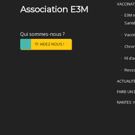
VACCINAT
Association E3M
E3M in
Sant
Qui sommes-nous ?
Vacci
AIDEZ-NOUS !
Chron
Fil d’
Ress
ACTUALIT
FAIRE UN 
NANTES
1