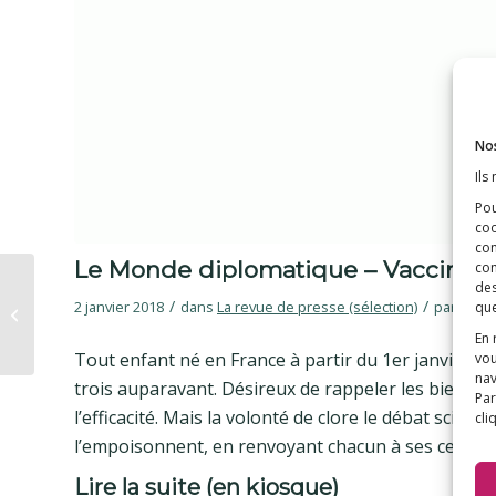
Nos
Ils
Pou
coo
con
Le Monde diplomatique – Vaccination
com
Le Monde – « Le risque
des
est grand de voir la
/
/
2 janvier 2018
dans
La revue de presse (sélection)
par
E3M
que
défiance s’accentuer
En 
vis-à-vis...
Tout enfant né en France à partir du 1er janvier 2
vou
nav
trois auparavant. Désireux de rappeler les bienfa
Par
l’efficacité. Mais la volonté de clore le débat scien
cli
l’empoisonnent, en renvoyant chacun à ses certitu
Lire la suite
(en kiosque)