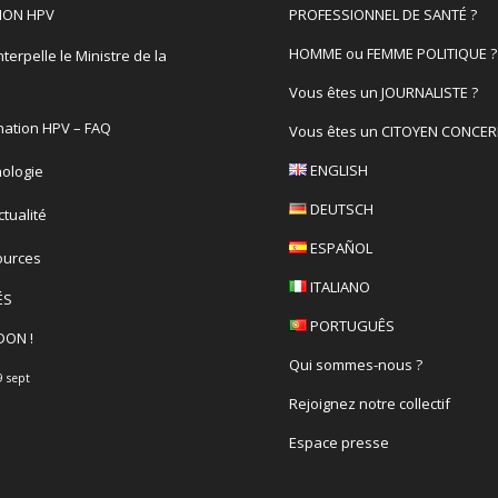
ION HPV
PROFESSIONNEL DE SANTÉ ?
HOMME ou FEMME POLITIQUE ?
terpelle le Ministre de la
é
Vous êtes un JOURNALISTE ?
nation HPV – FAQ
Vous êtes un CITOYEN CONCER
ENGLISH
ologie
DEUTSCH
actualité
ESPAÑOL
ources
ITALIANO
ÉS
PORTUGUÊS
DON !
Qui sommes-nous ?
9 sept
Rejoignez notre collectif
Espace presse