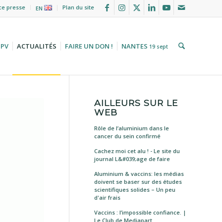
ce presse
Plan du site
EN
HPV
ACTUALITÉS
FAIRE UN DON !
NANTES
19 sept
AILLEURS SUR LE
WEB
Rôle de l’aluminium dans le
cancer du sein confirmé
Cachez moi cet alu ! - Le site du
journal L&#039;age de faire
Aluminium & vaccins: les médias
doivent se baser sur des études
scientifiques solides – Un peu
d'air frais
Vaccins : l’impossible confiance. |
Le Club de Mediapart