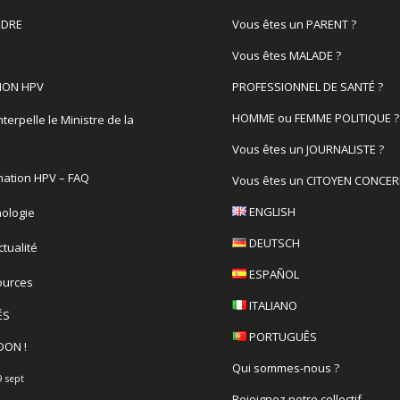
DRE
Vous êtes un PARENT ?
Vous êtes MALADE ?
ION HPV
PROFESSIONNEL DE SANTÉ ?
HOMME ou FEMME POLITIQUE ?
terpelle le Ministre de la
é
Vous êtes un JOURNALISTE ?
nation HPV – FAQ
Vous êtes un CITOYEN CONCER
ENGLISH
ologie
DEUTSCH
actualité
ESPAÑOL
ources
ITALIANO
ÉS
PORTUGUÊS
DON !
Qui sommes-nous ?
9 sept
Rejoignez notre collectif