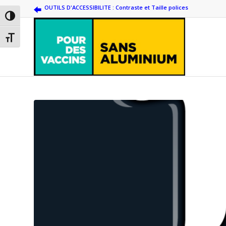
OUTILS D'ACCESSIBILITE : Contraste et Taille polices
Passer en contraste élevé
Changer la taille de la police