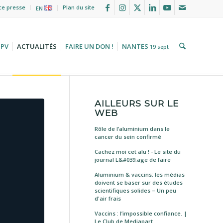
ce presse
Plan du site
EN
HPV
ACTUALITÉS
FAIRE UN DON !
NANTES
19 sept
AILLEURS SUR LE
WEB
Rôle de l’aluminium dans le
cancer du sein confirmé
Cachez moi cet alu ! - Le site du
journal L&#039;age de faire
Aluminium & vaccins: les médias
doivent se baser sur des études
scientifiques solides – Un peu
d'air frais
Vaccins : l’impossible confiance. |
Le Club de Mediapart