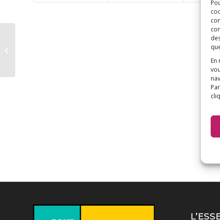
Pou
coo
con
com
des
L’obs – Malade après
que
un vaccin contre
l’hépatite B, elle...
En 
vou
nav
Par
cli
L’ESS