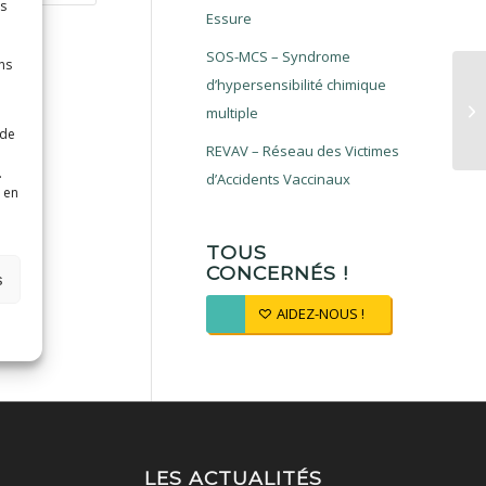
es
Essure
SOS-MCS – Syndrome
ns
d’hypersensibilité chimique
multiple
 de
REVAV – Réseau des Victimes
.
d’Accidents Vaccinaux
 en
TOUS
CONCERNÉS !
s
AIDEZ-NOUS !
LES ACTUALITÉS