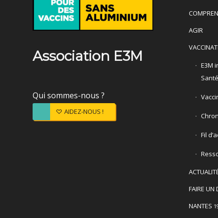
COMPREN
AGIR
VACCINAT
Association E3M
E3M in
Sant
Qui sommes-nous ?
Vacci
AIDEZ-NOUS !
Chron
Fil d’
Ress
ACTUALIT
FAIRE UN 
NANTES
1