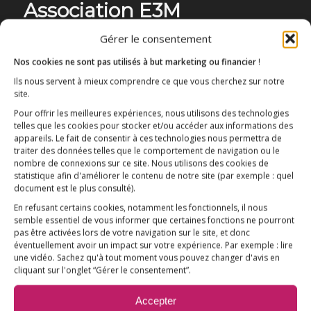
Association E3M
Gérer le consentement
Nos cookies ne sont pas utilisés à but marketing ou financier
!
Qui sommes-nous ?
AIDEZ-NOUS !
Ils nous servent à mieux comprendre ce que vous cherchez sur notre
site.
Pour offrir les meilleures expériences, nous utilisons des technologies
telles que les cookies pour stocker et/ou accéder aux informations des
appareils. Le fait de consentir à ces technologies nous permettra de
traiter des données telles que le comportement de navigation ou le
nombre de connexions sur ce site. Nous utilisons des cookies de
L’ESSENTIEL
statistique afin d'améliorer le contenu de notre site
(par exemple : quel
document est le plus consulté)
.
COMPRENDRE
En refusant certains cookies, notamment les fonctionnels, il nous
AGIR
semble essentiel de vous informer que certaines fonctions ne pourront
pas être activées lors de votre navigation sur le site, et donc
VACCINATION HPV
éventuellement avoir un impact sur votre expérience. Par exemple : lire
une vidéo. Sachez qu'à tout moment vous pouvez changer d'avis en
E3M interpelle le Ministre de la Santé
cliquant sur l'onglet “Gérer le consentement”.
Vaccination HPV – FAQ
Accepter
Chronologie