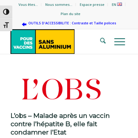
Vous êtes…
Nous sommes…
Espace presse
EN
Passer en contraste élevé
Plan du site
OUTILS D'ACCESSIBILITE : Contraste et Taille polices
Changer la taille de la police
L’obs – Malade après un vaccin
contre l’hépatite B, elle fait
condamner l’Etat