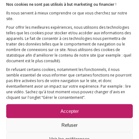
Nos cookies ne sont pas utilisés à but marketing ou financier
!
Ils nous servent à mieux comprendre ce que vous cherchez sur notre
site.
Pour offrir les meilleures expériences, nous utilisons des technologies
L’ESSENTIEL
telles que les cookies pour stocker et/ou accéder aux informations des
appareils. Le fait de consentir à ces technologies nous permettra de
COMPRENDRE
traiter des données telles que le comportement de navigation ou le
AGIR
nombre de connexions sur ce site. Nous utilisons des cookies de
statistique afin d'améliorer le contenu de notre site
(par exemple : quel
VACCINATION HPV
document est le plus consulté)
.
E3M interpelle le Ministre de la Santé
En refusant certains cookies, notamment les fonctionnels, il nous
semble essentiel de vous informer que certaines fonctions ne pourront
Vaccination HPV – FAQ
pas être activées lors de votre navigation sur le site, et donc
éventuellement avoir un impact sur votre expérience. Par exemple : lire
Chronologie
une vidéo. Sachez qu'à tout moment vous pouvez changer d'avis en
cliquant sur l'onglet “Gérer le consentement”.
Fil d’actualité
Accepter
Ressources
ACTUALITÉS
Refuser
FAIRE UN DON !
Voir les préférences