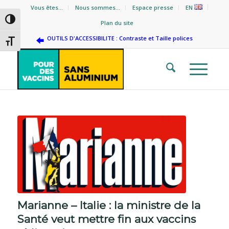
Vous êtes…
Nous sommes…
Espace presse
EN
Passer en contraste élevé
Plan du site
OUTILS D'ACCESSIBILITE : Contraste et Taille polices
Changer la taille de la police
Marianne – Italie : la ministre de la
Santé veut mettre fin aux vaccins