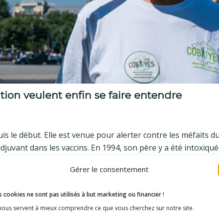
ution veulent enfin se faire entendre
s le début. Elle est venue pour alerter contre les méfaits du
uvant dans les vaccins. En 1994, son père y a été intoxiqué,
l commence à souffrir d’épuisement chronique, de douleurs ar
Gérer le consentement
ches et d’analyses, le diagnostic est tombé : il est atteint d
ore largement méconnue. « Malheureusement, explique la j
 cookies ne sont pas utilisés à but marketing ou financier
!
. Si les autorités de santé comptabilisent environ un millier d
 nous servent à mieux comprendre ce que vous cherchez sur notre site.
ne femme pense qu’ils se chiffrent plutôt en dizaine de millie