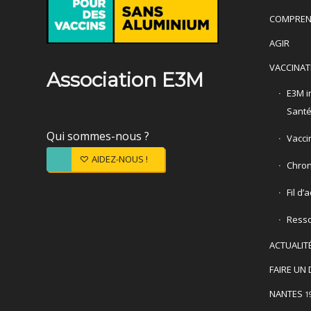
COMPREN
AGIR
VACCINAT
Association E3M
E3M in
Sant
Qui sommes-nous ?
Vacci
AIDEZ-NOUS !
Chron
Fil d’
Ress
ACTUALIT
FAIRE UN 
NANTES
1