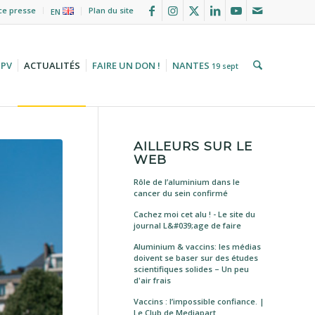
ce presse
Plan du site
EN
HPV
ACTUALITÉS
FAIRE UN DON !
NANTES
19 sept
AILLEURS SUR LE
WEB
Rôle de l’aluminium dans le
cancer du sein confirmé
Cachez moi cet alu ! - Le site du
journal L&#039;age de faire
Aluminium & vaccins: les médias
doivent se baser sur des études
scientifiques solides – Un peu
d'air frais
Vaccins : l’impossible confiance. |
Le Club de Mediapart