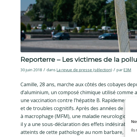
Reporterre – Les victimes de la poll
/
/
30 juin 2018
dans
La revue de presse (sélection)
par
E3M
Camille, 28 ans, marche aux côtés des cobayes depui
d’aluminium, un composé chimique utilisé comme adj
une vaccination contre l’hépatite B. Rapidement, i
et de troubles cognitifs. Après des années de recher
à macrophage (MFM), une maladie neurologique enc
Nos
il y a une sous-déclaration des effets indésirables »
Ils
atteints de cette pathologie au nom barbare, la jeu