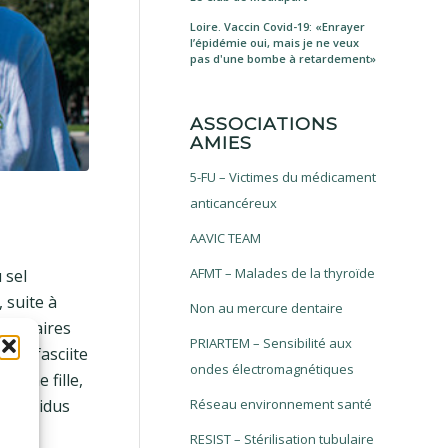
Loire. Vaccin Covid-19: «Enrayer
l’épidémie oui, mais je ne veux
pas d'une bombe à retardement»
ASSOCIATIONS
AMIES
5-FU – Victimes du médicament
anticancéreux
AAVIC TEAM
AFMT – Malades de la thyroïde
 sel
 suite à
Non au mercure dentaire
ticulaires
PRIARTEM – Sensibilité aux
e Myofasciite
ondes électromagnétiques
eune fille,
’individus
Réseau environnement santé
rs,
RESIST – Stérilisation tubulaire