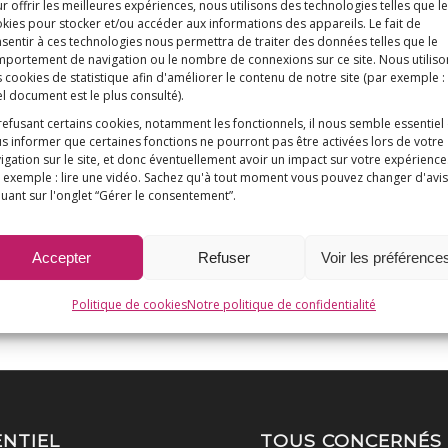
r offrir les meilleures expériences, nous utilisons des technologies telles que l
e l’origine qu’on pourrait, selon elle, relier aux sels d’al
kies pour stocker et/ou accéder aux informations des appareils. Le fait de
sentir à ces technologies nous permettra de traiter des données telles que le
portement de navigation ou le nombre de connexions sur ce site. Nous utiliso
 cookies de statistique afin d'améliorer le contenu de notre site
(par exemple :
l document est le plus consulté)
.
refusant certains cookies, notamment les fonctionnels, il nous semble essentiel
s informer que certaines fonctions ne pourront pas être activées lors de votre
igation sur le site, et donc éventuellement avoir un impact sur votre expérience
 exemple : lire une vidéo. Sachez qu'à tout moment vous pouvez changer d'avis
quant sur l'onglet “Gérer le consentement”.
Accepter
Refuser
Voir les préférence
Politique de cookies
Notre politique de confidentialité
ENTIEL
TOUS CONCERNÉS