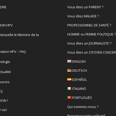
DRE
Vous êtes un PARENT ?
Vous êtes MALADE ?
ION HPV
PROFESSIONNEL DE SANTÉ ?
HOMME ou FEMME POLITIQUE ?
terpelle le Ministre de la
é
Vous êtes un JOURNALISTE ?
nation HPV – FAQ
Vous êtes un CITOYEN CONCER
ENGLISH
ologie
DEUTSCH
actualité
ESPAÑOL
ources
ITALIANO
ÉS
PORTUGUÊS
DON !
Qui sommes-nous ?
9 sept
Rejoignez notre collectif