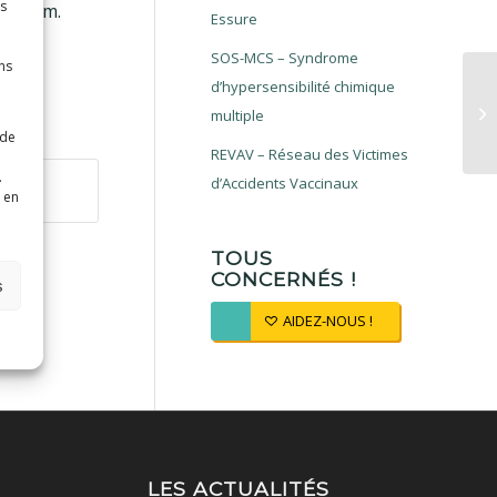
es
uminium.
Essure
SOS-MCS – Syndrome
ns
d’hypersensibilité chimique
multiple
 de
REVAV – Réseau des Victimes
.
d’Accidents Vaccinaux
 en
TOUS
CONCERNÉS !
s
AIDEZ-NOUS !
LES ACTUALITÉS