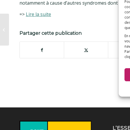
Pou
notamment à cause d’autres syndromes dont on ignor
coo
con
=>
Lire la suite
com
Le Parisien – La
des
marche des cobayes
que
traverse le Val-de-
Partager cette publication
En 
Marne
vou
nav
Par
cli
L’ESS