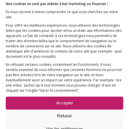
Nos cookies ne sont pas utilisés à but marketing ou financier
!
Ils nous servent à mieux comprendre ce que vous cherchez sur notre
site.
Pour offrir les meilleures expériences, nous utilisons des technologies
L’ESSENTIEL
telles que les cookies pour stocker et/ou accéder aux informations des
appareils. Le fait de consentir à ces technologies nous permettra de
COMPRENDRE
traiter des données telles que le comportement de navigation ou le
AGIR
nombre de connexions sur ce site. Nous utilisons des cookies de
statistique afin d'améliorer le contenu de notre site
(par exemple : quel
VACCINATION HPV
document est le plus consulté)
.
E3M interpelle le Ministre de la Santé
En refusant certains cookies, notamment les fonctionnels, il nous
semble essentiel de vous informer que certaines fonctions ne pourront
Vaccination HPV – FAQ
pas être activées lors de votre navigation sur le site, et donc
éventuellement avoir un impact sur votre expérience. Par exemple : lire
Chronologie
une vidéo. Sachez qu'à tout moment vous pouvez changer d'avis en
cliquant sur l'onglet “Gérer le consentement”.
Fil d’actualité
Accepter
Ressources
ACTUALITÉS
Refuser
FAIRE UN DON !
Voir les préférences