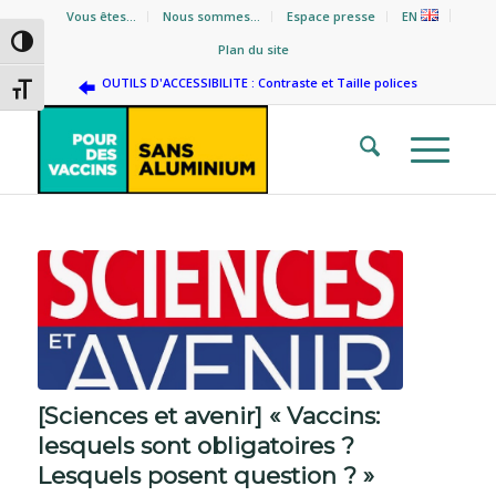
Vous êtes…
Nous sommes…
Espace presse
EN
Passer en contraste élevé
Plan du site
OUTILS D'ACCESSIBILITE : Contraste et Taille polices
Changer la taille de la police
[Sciences et avenir] « Vaccins:
lesquels sont obligatoires ?
Lesquels posent question ? »