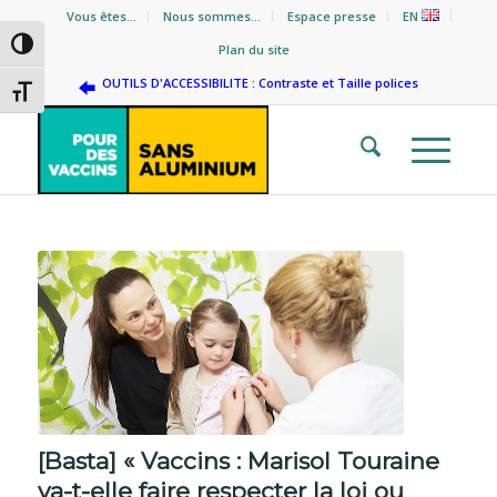
Vous êtes…
Nous sommes…
Espace presse
EN
Passer en contraste élevé
Plan du site
OUTILS D'ACCESSIBILITE : Contraste et Taille polices
Changer la taille de la police
[Basta] « Vaccins : Marisol Touraine
va-t-elle faire respecter la loi ou