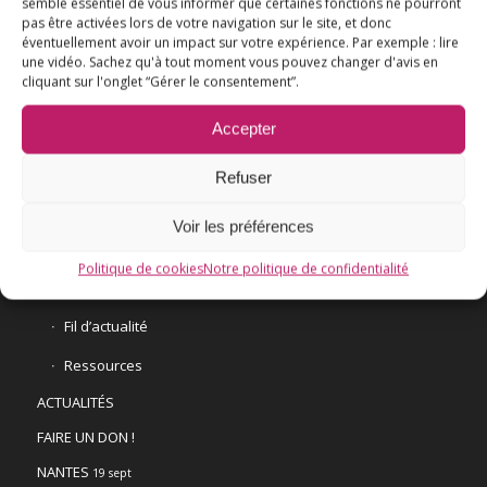
semble essentiel de vous informer que certaines fonctions ne pourront
pas être activées lors de votre navigation sur le site, et donc
éventuellement avoir un impact sur votre expérience. Par exemple : lire
une vidéo. Sachez qu'à tout moment vous pouvez changer d'avis en
L’ESSENTIEL
cliquant sur l'onglet “Gérer le consentement”.
COMPRENDRE
Accepter
AGIR
VACCINATION HPV
Refuser
E3M interpelle le Ministre de la Santé
Voir les préférences
Vaccination HPV – FAQ
Politique de cookies
Notre politique de confidentialité
Chronologie
Fil d’actualité
Ressources
ACTUALITÉS
FAIRE UN DON !
NANTES
19 sept