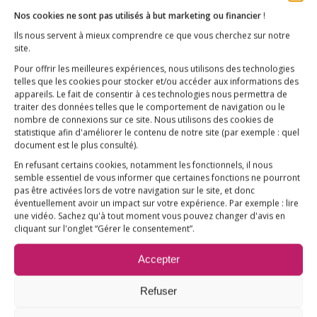
Nos cookies ne sont pas utilisés à but marketing ou financier
!
Ils nous servent à mieux comprendre ce que vous cherchez sur notre
site.
Pour offrir les meilleures expériences, nous utilisons des technologies
L’ESSENTIEL
telles que les cookies pour stocker et/ou accéder aux informations des
appareils. Le fait de consentir à ces technologies nous permettra de
COMPRENDRE
traiter des données telles que le comportement de navigation ou le
nombre de connexions sur ce site. Nous utilisons des cookies de
AGIR
statistique afin d'améliorer le contenu de notre site
(par exemple : quel
document est le plus consulté)
.
VACCINATION HPV
En refusant certains cookies, notamment les fonctionnels, il nous
E3M interpelle le Ministre de la Santé
semble essentiel de vous informer que certaines fonctions ne pourront
pas être activées lors de votre navigation sur le site, et donc
Vaccination HPV – FAQ
éventuellement avoir un impact sur votre expérience. Par exemple : lire
une vidéo. Sachez qu'à tout moment vous pouvez changer d'avis en
Chronologie
cliquant sur l'onglet “Gérer le consentement”.
Fil d’actualité
Accepter
Ressources
Refuser
ACTUALITÉS