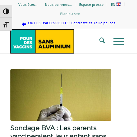
Vous êtes…
Nous sommes…
Espace presse
EN
Passer en contraste élevé
Plan du site
OUTILS D'ACCESSIBILITE : Contraste et Taille polices
Changer la taille de la police
Sondage BVA : Les parents
vaccineraient leur enfant sans