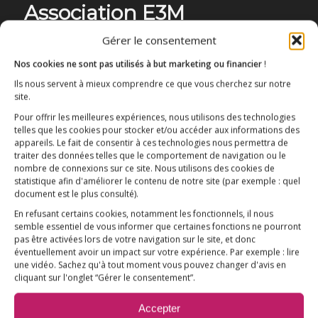
Association E3M
Gérer le consentement
Nos cookies ne sont pas utilisés à but marketing ou financier
!
Qui sommes-nous ?
AIDEZ-NOUS !
Ils nous servent à mieux comprendre ce que vous cherchez sur notre
site.
Pour offrir les meilleures expériences, nous utilisons des technologies
telles que les cookies pour stocker et/ou accéder aux informations des
appareils. Le fait de consentir à ces technologies nous permettra de
traiter des données telles que le comportement de navigation ou le
nombre de connexions sur ce site. Nous utilisons des cookies de
L’ESSENTIEL
statistique afin d'améliorer le contenu de notre site
(par exemple : quel
document est le plus consulté)
.
COMPRENDRE
En refusant certains cookies, notamment les fonctionnels, il nous
AGIR
semble essentiel de vous informer que certaines fonctions ne pourront
pas être activées lors de votre navigation sur le site, et donc
VACCINATION HPV
éventuellement avoir un impact sur votre expérience. Par exemple : lire
une vidéo. Sachez qu'à tout moment vous pouvez changer d'avis en
E3M interpelle le Ministre de la Santé
cliquant sur l'onglet “Gérer le consentement”.
Vaccination HPV – FAQ
Accepter