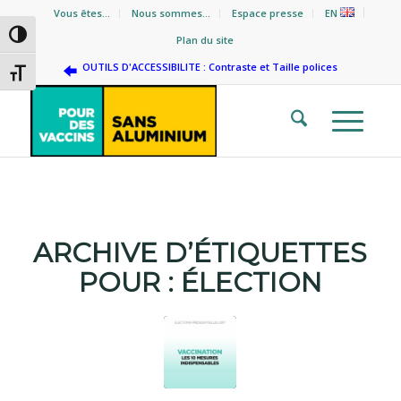
Vous êtes…
Nous sommes…
Espace presse
EN
Passer en contraste élevé
Plan du site
OUTILS D'ACCESSIBILITE : Contraste et Taille polices
Changer la taille de la police
ARCHIVE D’ÉTIQUETTES
POUR :
ÉLECTION