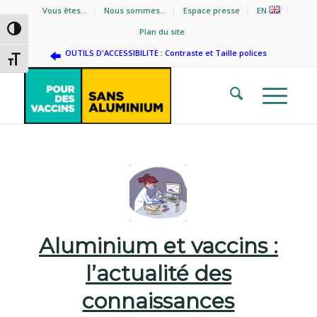
Vous êtes…
Nous sommes…
Espace presse
EN
Passer en contraste élevé
Plan du site
OUTILS D'ACCESSIBILITE : Contraste et Taille polices
Changer la taille de la police
Aluminium et vaccins :
l’actualité des
connaissances