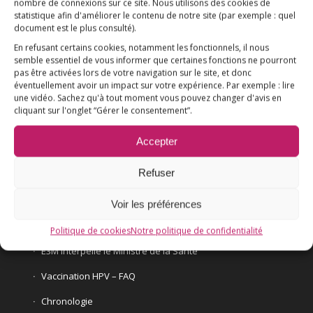
Association E3M
nombre de connexions sur ce site. Nous utilisons des cookies de
statistique afin d'améliorer le contenu de notre site
(par exemple : quel
document est le plus consulté)
.
En refusant certains cookies, notamment les fonctionnels, il nous
Qui sommes-nous ?
semble essentiel de vous informer que certaines fonctions ne pourront
AIDEZ-NOUS !
pas être activées lors de votre navigation sur le site, et donc
éventuellement avoir un impact sur votre expérience. Par exemple : lire
une vidéo. Sachez qu'à tout moment vous pouvez changer d'avis en
cliquant sur l'onglet “Gérer le consentement”.
Accepter
L’ESSENTIEL
Refuser
COMPRENDRE
Voir les préférences
AGIR
VACCINATION HPV
Politique de cookies
Notre politique de confidentialité
E3M interpelle le Ministre de la Santé
Vaccination HPV – FAQ
Chronologie