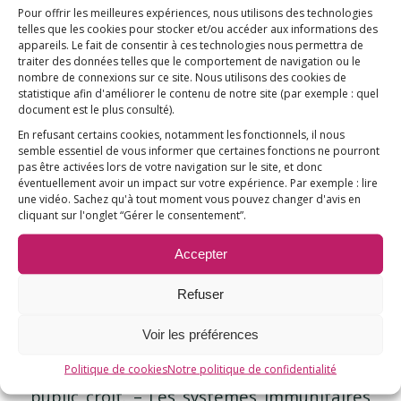
/
et rapports d'E3M
,
Recherches scientifiques
par
Pierre
Pour offrir les meilleures expériences, nous utilisons des technologies
telles que les cookies pour stocker et/ou accéder aux informations des
appareils. Le fait de consentir à ces technologies nous permettra de
traiter des données telles que le comportement de navigation ou le
nombre de connexions sur ce site. Nous utilisons des cookies de
statistique afin d'améliorer le contenu de notre site
(par exemple : quel
document est le plus consulté)
.
En refusant certains cookies, notamment les fonctionnels, il nous
semble essentiel de vous informer que certaines fonctions ne pourront
pas être activées lors de votre navigation sur le site, et donc
Autisme et vaccination :
éventuellement avoir un impact sur votre expérience. Par exemple : lire
une vidéo. Sachez qu'à tout moment vous pouvez changer d'avis en
cliquant sur l'onglet “Gérer le consentement”.
la fin d’un mythe
Accepter
/
9 novembre 2022
dans
Désintox
,
Du côté des
/
scientifiques
,
Recherches scientifiques
par
Pierre
Refuser
Voir les préférences
– Le système immunitaire est bien plus
complexe et méconnu que ce que le grand
Politique de cookies
Notre politique de confidentialité
public croit. – Les systèmes immunitaires