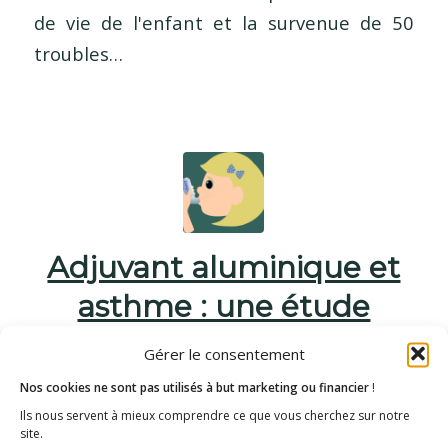
de vie de l'enfant et la survenue de 50
troubles…
Adjuvant aluminique et
asthme : une étude
condamnable
Gérer le consentement
/
9 novembre 2022
dans
Désintox
,
Du côté des
Nos cookies ne sont pas utilisés à but marketing ou financier
!
Ils nous servent à mieux comprendre ce que vous cherchez sur notre
scientifiques
,
Les articles de la rédaction
,
Les enquêtes
site.