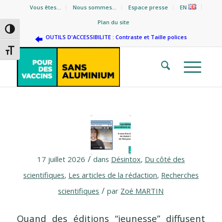
Vous êtes…
Nous sommes…
Espace presse
EN
Plan du site
Passer en contraste élevé
OUTILS D'ACCESSIBILITE : Contraste et Taille polices
Changer la taille de la police
/
17 juillet 2026
dans
Désintox
,
Du côté des
scientifiques
,
Les articles de la rédaction
,
Recherches
/
scientifiques
par
Zoé MARTIN
Quand des éditions “jeunesse” diffusent