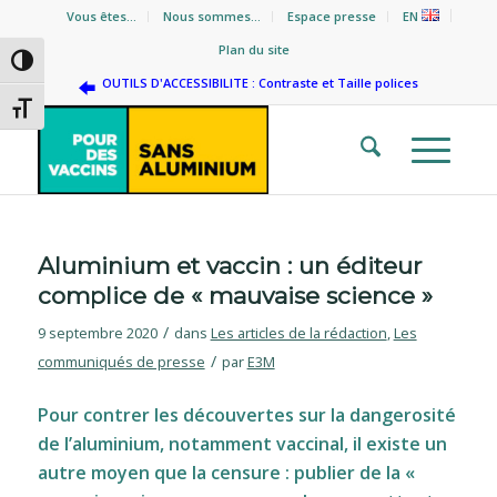
Vous êtes…
Nous sommes…
Espace presse
EN
Plan du site
Passer en contraste élevé
OUTILS D'ACCESSIBILITE : Contraste et Taille polices
Changer la taille de la police
Aluminium et vaccin : un éditeur
complice de « mauvaise science »
/
9 septembre 2020
dans
Les articles de la rédaction
,
Les
/
communiqués de presse
par
E3M
Pour contrer les découvertes sur la dangerosité
de l’aluminium, notamment vaccinal, il existe un
autre moyen que la censure : publier de la «