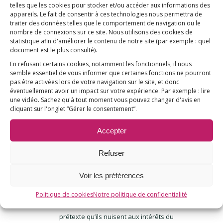
Je pense que seule la conscience d’une
telles que les cookies pour stocker et/ou accéder aux informations des
appareils. Le fait de consentir à ces technologies nous permettra de
large majorité de la population
traiter des données telles que le comportement de navigation ou le
permettra de repousser les mensonges
nombre de connexions sur ce site. Nous utilisons des cookies de
des lobbies sur notre santé.
statistique afin d'améliorer le contenu de notre site
(par exemple : quel
document est le plus consulté)
.
Mais notre santé nous appartient et
En refusant certains cookies, notamment les fonctionnels, il nous
chacun doit rester libre de ce qu’il
semble essentiel de vous informer que certaines fonctions ne pourront
absorbe ou ingère c’est une liberté
pas être activées lors de votre navigation sur le site, et donc
éventuellement avoir un impact sur votre expérience. Par exemple : lire
fondamentale.
une vidéo. Sachez qu'à tout moment vous pouvez changer d'avis en
Continuer de lutter, continuer de nous
cliquant sur l'onglet “Gérer le consentement”.
préserver !
Accepter
Refuser
RADER
Voir les préférences
30 septembre 2020 à 17 h 52 min
dit
:
Insupportable de fustiger de vrais
Politique de cookies
Notre politique de confidentialité
professionnels et experts de santé au
prétexte qu’ils nuisent aux intérêts du