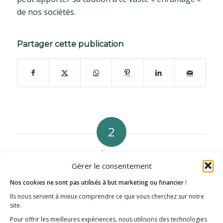
de nos sociétés.
Partager cette publication
2
RÉPONSES
Gérer le consentement
Finkelmeyer
Les
Nos cookies ne sont pas utilisés à but marketing ou financier
!
10 septembre 2020 à 15 h 21 min
dit
:
Ils nous servent à mieux comprendre ce que vous cherchez sur notre
Voici des décénnies que ce scandale
site.
sanitaire perdure.
Pour offrir les meilleures expériences, nous utilisons des technologies