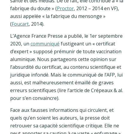
santé et des médias. De ce fait, elle contribue à « la
fabrique du doute » (
Proctor
, 2012 – 2014 en VF),
aussi appelée « la fabrique du mensonge »
(
Foucart
, 2014).
L’Agence France Presse a publié, le 1er septembre
2020, un
communiqué
fustigeant un « certificat
d’expert » supposé prémunir de toute vaccination
aluminique. Nous partageons cette opinion sur
l’absurdité du certificat, au contenu scientifique et
juridique infondé. Mais le communiqué de l’AFP, lui
aussi, est malheureusement émaillé de graves
erreurs scientifiques (lire l’article de Crépeaux & al.
pour s’en convaincre).
Face aux fausses informations qui circulent, et
quels qu’en soient les auteurs, la presse doit
retrouver sa capacité scientifique critique. Elle ne
peut apporter sa caution à ce vaste « enfumage »