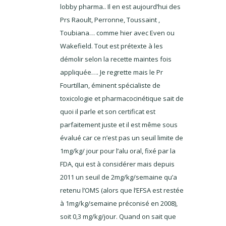
lobby pharma.. Il en est aujourd’hui des
Prs Raoult, Perronne, Toussaint ,
Toubiana… comme hier avec Even ou
Wakefield. Tout est prétexte à les
démolir selon la recette maintes fois
appliquée…. Je regrette mais le Pr
Fourtillan, éminent spécialiste de
toxicologie et pharmacocinétique sait de
quoi il parle et son certificat est
parfaitement juste et il est même sous
évalué car ce n’est pas un seuil limite de
1mg/kg/ jour pour l’alu oral, fixé par la
FDA, qui est à considérer mais depuis
2011 un seuil de 2mg/kg/semaine qu’a
retenu l’OMS (alors que l’EFSA est restée
à 1mg/kg/semaine préconisé en 2008),
soit 0,3 mg/kg/jour. Quand on sait que