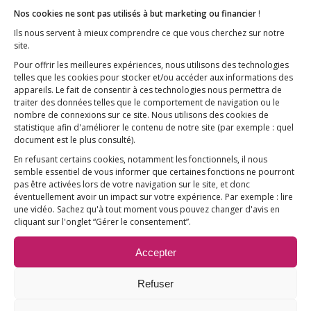
Nos cookies ne sont pas utilisés à but marketing ou financier
!
La décision finale appartient maintenant à la
Ils nous servent à mieux comprendre ce que vous cherchez sur notre
Ministre de la Santé.
site.
Pour offrir les meilleures expériences, nous utilisons des technologies
« La vaccination, ça ne se discute pas », a-t-elle
telles que les cookies pour stocker et/ou accéder aux informations des
déjà annoncé il y a quelques mois. Les
appareils. Le fait de consentir à ces technologies nous permettra de
traiter des données telles que le comportement de navigation ou le
conclusions de ce débat étaient-elles donc
nombre de connexions sur ce site. Nous utilisons des cookies de
écrites dès le lancement de la “concertation” ?
statistique afin d'améliorer le contenu de notre site
(par exemple : quel
document est le plus consulté)
.
En refusant certains cookies, notamment les fonctionnels, il nous
semble essentiel de vous informer que certaines fonctions ne pourront
pas être activées lors de votre navigation sur le site, et donc
Partager cette publication
éventuellement avoir un impact sur votre expérience. Par exemple : lire
une vidéo. Sachez qu'à tout moment vous pouvez changer d'avis en
cliquant sur l'onglet “Gérer le consentement”.
Accepter
Refuser