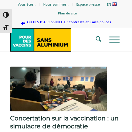
Vous êtes…
Nous sommes…
Espace presse
EN
Plan du site
Passer en contraste élevé
OUTILS D'ACCESSIBILITE : Contraste et Taille polices
Changer la taille de la police
dit :
dit :
Concertation sur la vaccination : un
simulacre de démocratie