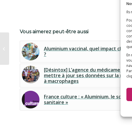
Nos
Ils
Pou
coo
con
Vous aimerez peut-être aussi
com
Le Parisien – Vaccins
des
obligatoires : les
que
Aluminium vaccinal, quel impact chez l
patients veulent des
?
En 
garanti...
vou
nav
[Désintox] L’agence du médicament do
Par
mettre à jour ses données sur la myof
cli
à macrophages
France culture : « Aluminium, le scanda
sanitaire »