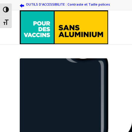
OUTILS D'ACCESSIBILITE : Contraste et Taille polices
Passer en contraste élevé
Changer la taille de la police