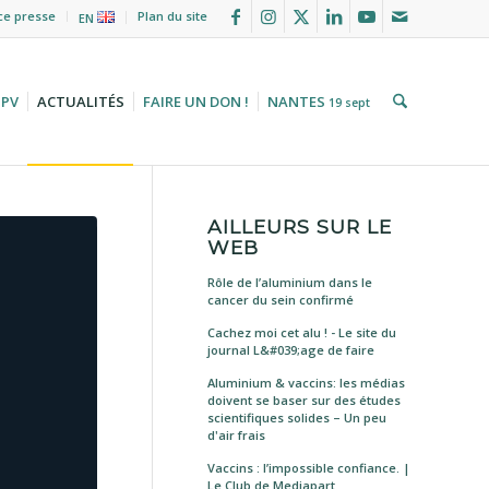
ce presse
Plan du site
EN
HPV
ACTUALITÉS
FAIRE UN DON !
NANTES
19 sept
AILLEURS SUR LE
WEB
Rôle de l’aluminium dans le
cancer du sein confirmé
Cachez moi cet alu ! - Le site du
journal L&#039;age de faire
Aluminium & vaccins: les médias
doivent se baser sur des études
scientifiques solides – Un peu
d'air frais
Vaccins : l’impossible confiance. |
Le Club de Mediapart