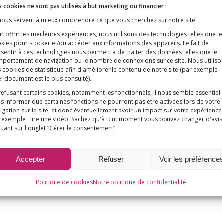
 cookies ne sont pas utilisés à but marketing ou financier
!
 nous servent à mieux comprendre ce que vous cherchez sur notre site.
r offrir les meilleures expériences, nous utilisons des technologies telles que l
kies pour stocker et/ou accéder aux informations des appareils. Le fait de
sentir à ces technologies nous permettra de traiter des données telles que le
portement de navigation ou le nombre de connexions sur ce site. Nous utiliso
 cookies de statistique afin d'améliorer le contenu de notre site
(par exemple :
l document est le plus consulté)
.
’enfant
Vaccins contre le covid-19 : n’ajouto
risque toxique au risque infectieux !
refusant certains cookies, notamment les fonctionnels, il nous semble essentiel
s informer que certaines fonctions ne pourront pas être activées lors de votre
igation sur le site, et donc éventuellement avoir un impact sur votre expérience
it
« Une maladie inconnue est en train 
 exemple : lire une vidéo. Sachez qu'à tout moment vous pouvez changer d'avis
asciite
déferler sur notre pays » (extrait de
quant sur l'onglet “Gérer le consentement”.
story)
L’extension de l’obligation vaccinale 
Accepter
Refuser
Voir les préférence
le
votée par les parlementaires, nous 
lâchons rien
Politique de cookies
Notre politique de confidentialité