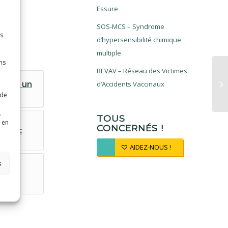
Essure
SOS-MCS – Syndrome
es
d’hypersensibilité chimique
multiple
ns
REVAV – Réseau des Victimes
ns pas un
d’Accidents Vaccinaux
 de
.
TOUS
de
 en
CONCERNÉS !
 Toxic
AIDEZ-NOUS !
est
s
ne