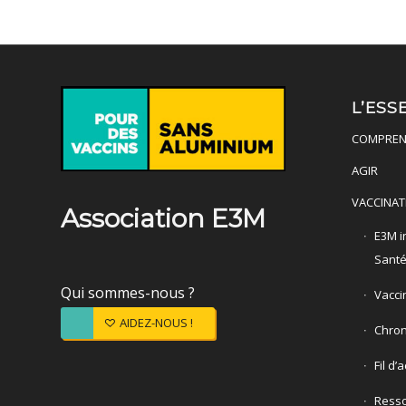
L’ESS
COMPREN
AGIR
VACCINAT
Association E3M
E3M in
Sant
Qui sommes-nous ?
Vacci
AIDEZ-NOUS !
Chron
Fil d’
Ress