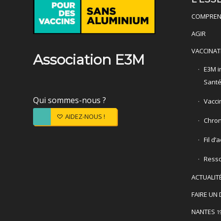
COMPREN
AGIR
VACCINAT
Association E3M
E3M in
Sant
Qui sommes-nous ?
Vacci
AIDEZ-NOUS !
Chron
Fil d’
Ress
ACTUALIT
FAIRE UN 
NANTES
1