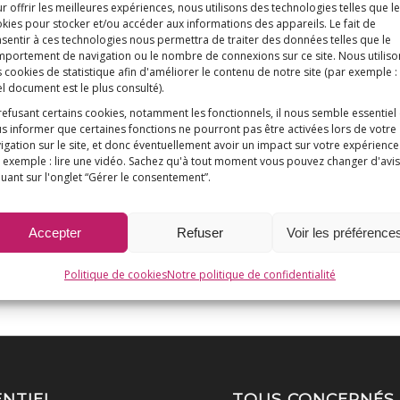
r offrir les meilleures expériences, nous utilisons des technologies telles que l
kies pour stocker et/ou accéder aux informations des appareils. Le fait de
anant du centre de référence sur la myofasciite à
sentir à ces technologies nous permettra de traiter des données telles que le
l Henri Mondor, Créteil) font état, pour ce seul c
portement de navigation ou le nombre de connexions sur ce site. Nous utiliso
 cookies de statistique afin d'améliorer le contenu de notre site
(par exemple :
e 01 janvier 2006 et le 31 décembre 2017.
l document est le plus consulté)
.
refusant certains cookies, notamment les fonctionnels, il nous semble essentiel
représentent que la partie émergée de l’iceberg.
s informer que certaines fonctions ne pourront pas être activées lors de votre
igation sur le site, et donc éventuellement avoir un impact sur votre expérience
 exemple : lire une vidéo. Sachez qu'à tout moment vous pouvez changer d'avis
quant sur l'onglet “Gérer le consentement”.
Accepter
Refuser
Voir les préférence
Politique de cookies
Notre politique de confidentialité
ENTIEL
TOUS CONCERNÉS