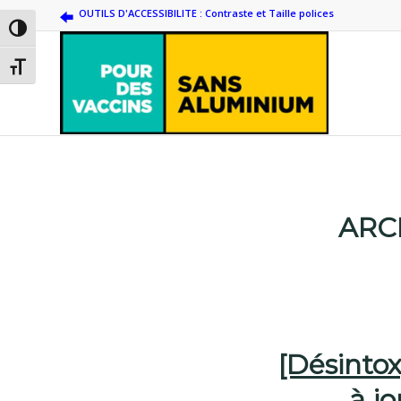
OUTILS D'ACCESSIBILITE : Contraste et Taille polices
Passer en contraste élevé
Changer la taille de la police
ARC
[Désinto
à jo