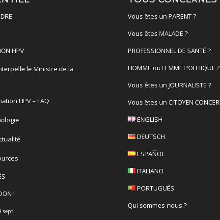
DRE
Vous êtes un PARENT ?
Vous êtes MALADE ?
ION HPV
PROFESSIONNEL DE SANTÉ ?
HOMME ou FEMME POLITIQUE ?
terpelle le Ministre de la
é
Vous êtes un JOURNALISTE ?
nation HPV – FAQ
Vous êtes un CITOYEN CONCER
ENGLISH
ologie
DEUTSCH
actualité
ESPAÑOL
ources
ITALIANO
ÉS
PORTUGUÊS
DON !
Qui sommes-nous ?
9 sept