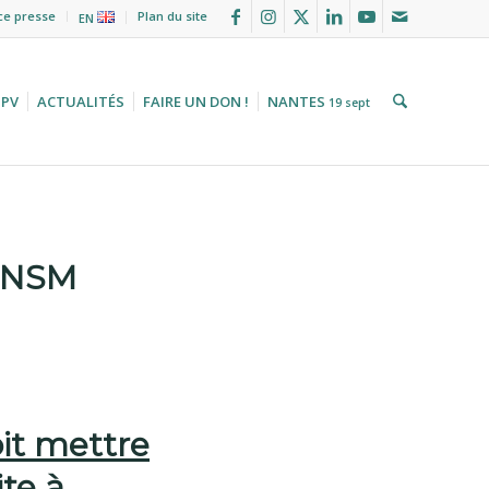
ce presse
Plan du site
EN
HPV
ACTUALITÉS
FAIRE UN DON !
NANTES
19 sept
ANSM
it mettre
ite à