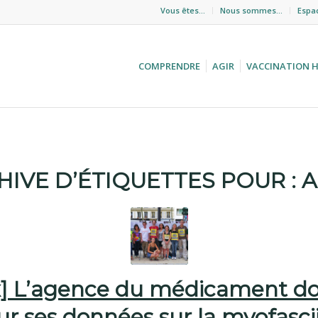
Vous êtes…
Nous sommes…
Espa
COMPRENDRE
AGIR
VACCINATION 
HIVE D’ÉTIQUETTES POUR :
x] L’agence du médicament do
ur ses données sur la myofasci