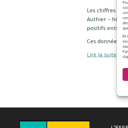
Pou
coo
Les chiffres ém
con
Authier – hôpita
com
des
positifs entre l
que
En 
Ces données ne 
vou
nav
Par
Lire la suite
cli
L’ESS