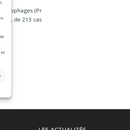
es
 macrophages (Pr
entre, de 213 cas
ns
 de
.
 en
s
LES ACTUALITÉS