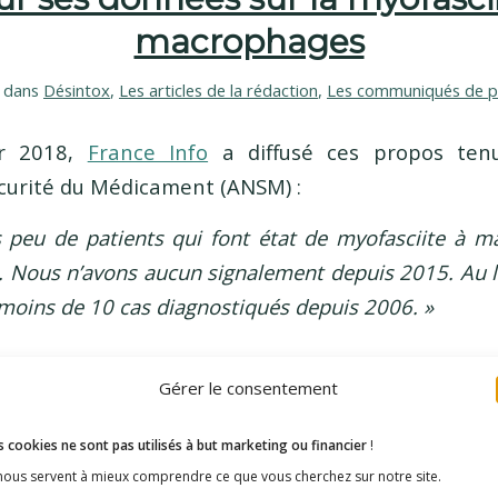
macrophages
dans
Désintox
,
Les articles de la rédaction
,
Les communiqués de p
er 2018,
France Info
a diffusé ces propos tenu
curité du Médicament (ANSM) :
ès peu de patients qui font état de myofasciite à 
n. Nous n’avons aucun signalement depuis 2015. Au 
 moins de 10 cas diagnostiqués depuis 2006
. »
ion de l’ANSM est fausse.
Gérer le consentement
ents de l’association E3M, 89 personnes ont ét
 cookies ne sont pas utilisés à but marketing ou financier
!
017 (certificat de biopsie faisant foi). Le chiff
 nous servent à mieux comprendre ce que vous cherchez sur notre site.
talité des malades n’adhérant pas à l’association.