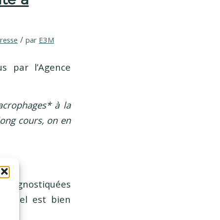
/
resse
par
E3M
s par l’Agence
macrophages* à la
long cours, on en
é diagnostiquées
re réel est bien