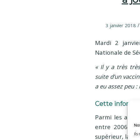
/
3 janvier 2018
Mardi 2 janvi
Nationale de Sé
«
Il y a très tr
suite d’un vacci
a eu assez peu :
Cette informat
Parmi les adhér
Nos
entre 2006 et 2
Ils
supérieur, la to