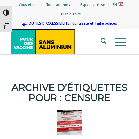
Vous êtes…
Nous sommes…
Espace presse
EN
Passer en contraste élevé
Plan du site
OUTILS D'ACCESSIBILITE : Contraste et Taille polices
Changer la taille de la police
ARCHIVE D’ÉTIQUETTES
POUR :
CENSURE