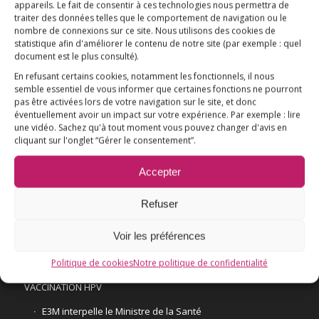
appareils. Le fait de consentir à ces technologies nous permettra de
traiter des données telles que le comportement de navigation ou le
nombre de connexions sur ce site. Nous utilisons des cookies de
statistique afin d'améliorer le contenu de notre site
(par exemple : quel
Association E3M
document est le plus consulté)
.
En refusant certains cookies, notamment les fonctionnels, il nous
semble essentiel de vous informer que certaines fonctions ne pourront
pas être activées lors de votre navigation sur le site, et donc
éventuellement avoir un impact sur votre expérience. Par exemple : lire
Qui sommes-nous ?
AIDEZ-NOUS !
une vidéo. Sachez qu'à tout moment vous pouvez changer d'avis en
cliquant sur l'onglet “Gérer le consentement”.
Accepter
Refuser
L’ESSENTIEL
Voir les préférences
COMPRENDRE
Politique de cookies
Notre politique de confidentialité
AGIR
VACCINATION HPV
E3M interpelle le Ministre de la Santé