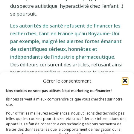
du spectre autistique, hyperactivité chez l’enfant…)
se poursuit.
Les autorités de santé refusent de financer les
recherches, tant en France qu’au Royaume-Uni
par exemple, malgré les alertes fortes émanant
de scientifiques sérieux, honnêtes et
indépendants de l’industrie pharmaceutique
.
Des éditeurs censurent des articles, refusant ainsi
tout débat scientifique, comme nous le voyons
aujourd’hui. Certains médias relayent des
Gérer le consentement
accusations de fake news concernant la
Nos cookies ne sont pas utilisés à but marketing ou financier
!
dangerosité de l’adjuvant aluminium, au mépris de
Ils nous servent à mieux comprendre ce que vous cherchez sur notre
la vérité scientifique.
site.
Pour offrir les meilleures expériences, nous utilisons des technologies
Alors, nous rappelons les propos qui suivent :
telles que les cookies pour stocker et/ou accéder aux informations des
appareils. Le fait de consentir à ces technologies nous permettra de
• Dominique Martin (Directeur Général ANSM) : « il
traiter des données telles que le comportement de navigation ou le