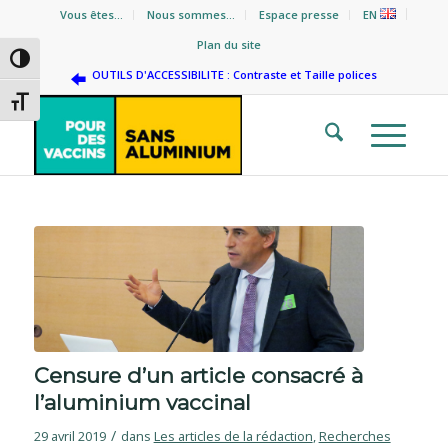
Vous êtes…
Nous sommes…
Espace presse
EN
Plan du site
Passer en contraste élevé
OUTILS D'ACCESSIBILITE : Contraste et Taille polices
Changer la taille de la police
dit :
Censure d’un article consacré à
l’aluminium vaccinal
/
29 avril 2019
dans
Les articles de la rédaction
,
Recherches