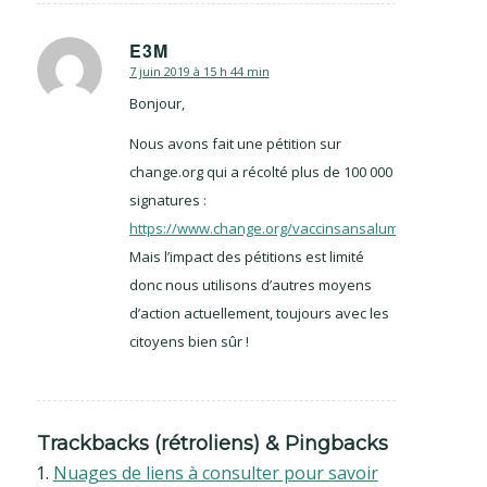
E3M
7 juin 2019 à 15 h 44 min
dit
:
Bonjour,
Nous avons fait une pétition sur
change.org qui a récolté plus de 100 000
signatures :
https://www.change.org/vaccinsansaluminium.org
Mais l’impact des pétitions est limité
donc nous utilisons d’autres moyens
d’action actuellement, toujours avec les
citoyens bien sûr !
Trackbacks (rétroliens) & Pingbacks
Nuages de liens à consulter pour savoir