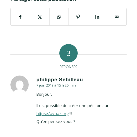
3
RÉPONSES
philippe Sebilleau
7 juin 2019 à 15 h 25 min
dit
:
Bonjour,
Il est possible de créer une pétition sur
https://avaaz.org
!!!
Qu’en pensez vous ?