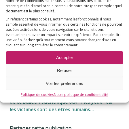
ne faut pas balayer d’un revers de la main
nombre de connexions sur ce site. Nous utilisons des cookies de
statistique afin d'améliorer le contenu de notre site
(par exemple : quel
certaines questions comme l’aluminium dans les
document est le plus consulté)
.
vaccins ou les effets secondaires des médicaments
En refusant certains cookies, notamment les fonctionnels, il nous
» (février 2018).
semble essentiel de vous informer que certaines fonctions ne pourront
pas être activées lors de votre navigation sur le site, et donc
• La revue Prescrire : « Toutes les informations
éventuellement avoir un impact sur votre expérience. Par exemple : lire
critiques sur les vaccins ne sont pas des fake news
une vidéo. Sachez qu'à tout moment vous pouvez changer d'avis en
cliquant sur l'onglet “Gérer le consentement”.
ou des stupidités. Le débat aurait beaucoup à
gagner si les pouvoirs publics et les soignants les
Accepter
plus favorables à la vaccination n’en exagéraient
pas les bénéfices et n’en minimisaient pas les
Refuser
risques » (mars 2019).
Voir les préférences
Pour notre part, nous poursuivons notre
mission d’information, puissent tous les lecteurs
Politique de cookies
Notre politique de confidentialité
de ce
bulletin scientifique
ouvrir les yeux ! Car
les victimes sont des êtres humains…
Partager cette publication