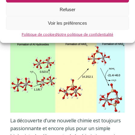
inorganique. Prenez une copie de la figure et
utilisez-la la prochaine fois qu’on vous demandera
Refuser
pourquoi vous êtes un consommateur régulier
Voir les préférences
d’eau minérale riche en silicium.
Politique de cookies
Notre politique de confidentialité
La découverte d’une nouvelle chimie est toujours
passionnante et encore plus pour un simple