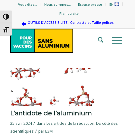
Vous êtes…
Nous sommes…
Espace presse
EN
Plan du site
Passer en contraste élevé
OUTILS D'ACCESSIBILITE : Contraste et Taille polices
Changer la taille de la police
L’antidote de l’aluminium
/
25 avril 2024
dans
Les articles de la rédaction
,
Du côté des
/
scientifiques
par
E3M