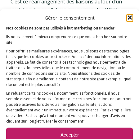
C’est ce réarrangement des liaisons autour d’un
seul des atomes d’aluminium qui rend le HASB si
Gérer le consentement
stable. C’est comme si les atomes d’aluminium
étaient désormais entièrement enfermés dans de
Nos cookies ne sont pas utilisés à but marketing ou financier
!
l’acide silicique, les rendant totalement
Ils nous servent à mieux comprendre ce que vous cherchez sur notre
inaccessibles.
site.
Pour offrir les meilleures expériences, nous utilisons des technologies
Vous avez maintenant appris le secret (jusqu’à ce
telles que les cookies pour stocker et/ou accéder aux informations des
que je l’ai découvert) qui explique pourquoi les
appareils. Le fait de consentir à ces technologies nous permettra de
traiter des données telles que le comportement de navigation ou le
eaux minérales riches en silicium facilitent
nombre de connexions sur ce site. Nous utilisons des cookies de
l’élimination de l’aluminium du corps. La teneur
statistique afin d'améliorer le contenu de notre site
(par exemple : quel
document est le plus consulté)
.
plus élevée en acide silicique favorise la formation
En refusant certains cookies, notamment les fonctionnels, il nous
de HASB et ces hydroxyaluminosilicates stables
semble essentiel de vous informer que certaines fonctions ne pourront
peuvent ensuite être filtrés du sang par les reins.
pas être activées lors de votre navigation sur le site, et donc
éventuellement avoir un impact sur votre expérience. Par exemple : lire
Vous trouverez ci-dessous une figure
une vidéo. Sachez qu'à tout moment vous pouvez changer d'avis en
cliquant sur l'onglet “Gérer le consentement”.
récapitulative décrivant ces réactions
révolutionnaires et uniques en chimie
Accepter