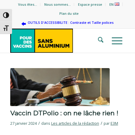
Vous êtes…
Nous sommes…
Espace presse
EN
Plan du site
Passer en contraste élevé
OUTILS D'ACCESSIBILITE : Contraste et Taille polices
Changer la taille de la police
Vaccin DTPolio : on ne lâche rien !
/
/
27 janvier 2024
dans
Les articles de la rédaction
par
E3M