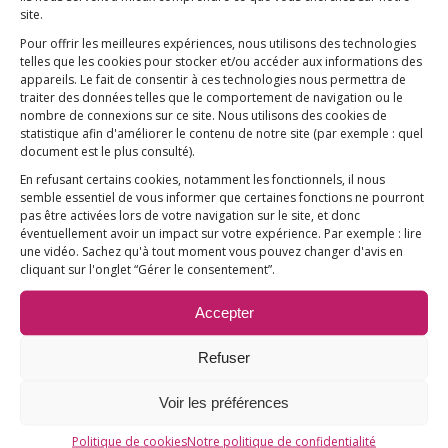
et la survenue de la myofasciite à macrophages.
site.
Depuis 2012, pas moins de 14 décisions ont été
Pour offrir les meilleures expériences, nous utilisons des technologies
telles que les cookies pour stocker et/ou accéder aux informations des
rendues en ce sens : CE n°344561 du 21.12.2012;
appareils. Le fait de consentir à ces technologies nous permettra de
n° 345411 du 22.03.2013; n° 347459 du 30.12.2013
traiter des données telles que le comportement de navigation ou le
nombre de connexions sur ce site. Nous utilisons des cookies de
; n° 362488 du 30.12.2013 ; n° 368150 du
statistique afin d'améliorer le contenu de notre site
(par exemple : quel
11.04.2014 ; n° 366470 du 23.07.2014 ; n° 369478
document est le plus consulté)
.
du 22.07.2015 ; n° 369479 du 22.07.2015 ; n°
En refusant certains cookies, notamment les fonctionnels, il nous
387694 du 11.05.2016 ; n° CE 384612 du 30.12.2016
semble essentiel de vous informer que certaines fonctions ne pourront
pas être activées lors de votre navigation sur le site, et donc
; n° 419329 du 13.02.2020 ; n° 435323 du
éventuellement avoir un impact sur votre expérience. Par exemple : lire
29.09.2021 ; n° 437875 du 29.09.2021 ; N° 443248
une vidéo. Sachez qu'à tout moment vous pouvez changer d'avis en
cliquant sur l'onglet “Gérer le consentement”.
du 25.04.2023.
—
Accepter
Avec cette victoire, nous sommes plus
Refuser
déterminés que jamais. Nous pouvons
Voir les préférences
réellement faire reconnaître nos revendications
et faire progresser notre combat.
Politique de cookies
Notre politique de confidentialité