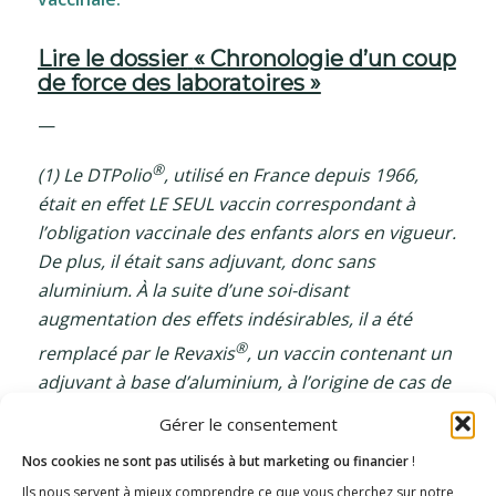
Lire le dossier
« Chronologie d’un coup
de force des laboratoires »
—
®
(1) Le DTPolio
, utilisé en France depuis 1966,
était en effet LE SEUL vaccin correspondant à
l’obligation vaccinale des enfants alors en vigueur.
De plus, il était sans adjuvant, donc sans
aluminium. À la suite d’une soi-disant
augmentation des effets indésirables, il a été
®
remplacé par le Revaxis
, un vaccin contenant un
adjuvant à base d’aluminium, à l’origine de cas de
myofasciite à macrophages.
Gérer le consentement
(2) Notons que le Conseil d’Etat reconnaît le lien
Nos cookies ne sont pas utilisés à but marketing ou financier
!
entre les vaccins contenant des sels d’aluminium
Ils nous servent à mieux comprendre ce que vous cherchez sur notre