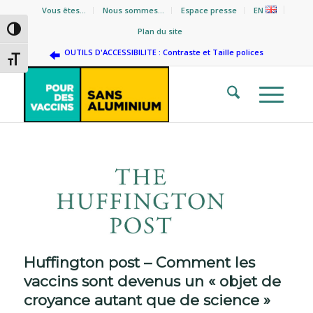
Vous êtes…
Nous sommes…
Espace presse
EN
Passer en contraste élevé
Plan du site
OUTILS D'ACCESSIBILITE : Contraste et Taille polices
Changer la taille de la police
Huffington post – Comment les
vaccins sont devenus un « objet de
croyance autant que de science »