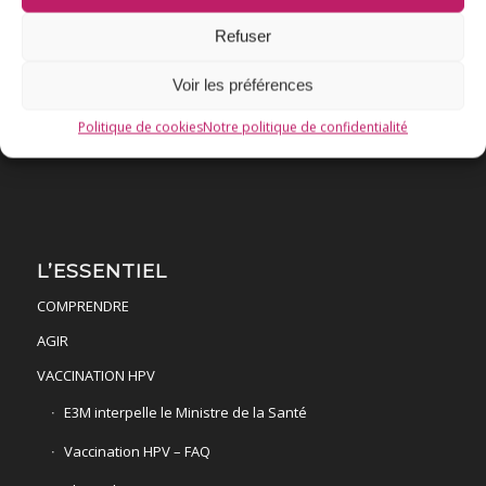
Association E3M
Refuser
Voir les préférences
Qui sommes-nous ?
AIDEZ-NOUS !
Politique de cookies
Notre politique de confidentialité
L’ESSENTIEL
COMPRENDRE
AGIR
VACCINATION HPV
E3M interpelle le Ministre de la Santé
Vaccination HPV – FAQ