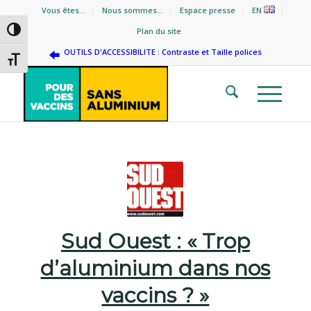
Vous êtes…
Nous sommes…
Espace presse
EN
Passer en contraste élevé
Plan du site
OUTILS D'ACCESSIBILITE : Contraste et Taille polices
Changer la taille de la police
Sud Ouest : « Trop
d’aluminium dans nos
vaccins ? »