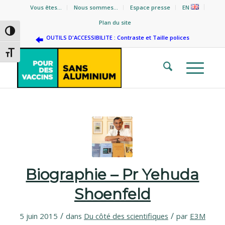
Vous êtes…
Nous sommes…
Espace presse
EN
Plan du site
Passer en contraste élevé
OUTILS D'ACCESSIBILITE : Contraste et Taille polices
Changer la taille de la police
Biographie – Pr Yehuda
Shoenfeld
/
/
5 juin 2015
dans
Du côté des scientifiques
par
E3M