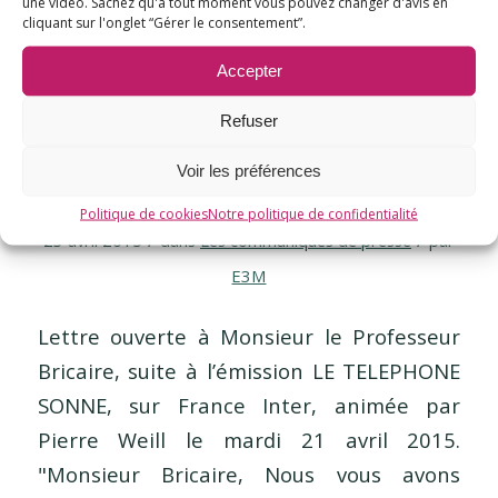
une vidéo. Sachez qu'à tout moment vous pouvez changer d'avis en
cliquant sur l'onglet “Gérer le consentement”.
Accepter
Lettre ouverte à
Refuser
Monsieur le Professeur
Voir les préférences
Bricaire
Politique de cookies
Notre politique de confidentialité
/
/
23 avril 2015
dans
Les communiqués de presse
par
E3M
Lettre ouverte à Monsieur le Professeur
Bricaire, suite à l’émission LE TELEPHONE
SONNE, sur France Inter, animée par
Pierre Weill le mardi 21 avril 2015.
"Monsieur Bricaire, Nous vous avons