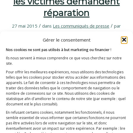
les victimes demandent
réparation
/
/
27 mai 2015
dans
Les communiqués de presse
par
E3M
Gérer le consentement
Nos cookies ne sont pas utilisés à but marketing ou financier
!
Vendredi 29 mai 2015 à 10h Hôtel
Ils nous servent à mieux comprendre ce que vous cherchez sur notre
Campanile - 28 av du Gal De Gaulle -
site.
Bagnolet La myofasciite à macrophages,
Pour offrir les meilleures expériences, nous utilisons des technologies
telles que les cookies pour stocker et/ou accéder aux informations des
maladie neuromusculaire induite par les
appareils. Le fait de consentir à ces technologies nous permettra de
sels d’aluminium contenus dans de
traiter des données telles que le comportement de navigation ou le
nombre de connexions sur ce site. Nous utilisons des cookies de
nombreux vaccins, a un…
statistique afin d'améliorer le contenu de notre site
(par exemple : quel
document est le plus consulté)
.
En refusant certains cookies, notamment les fonctionnels, il nous
semble essentiel de vous informer que certaines fonctions ne pourront
pas être activées lors de votre navigation sur le site, et donc
éventuellement avoir un impact sur votre expérience. Par exemple : lire