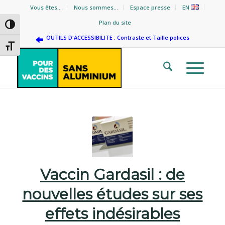
Vous êtes…
Nous sommes…
Espace presse
EN
Plan du site
Passer en contraste élevé
OUTILS D'ACCESSIBILITE : Contraste et Taille polices
Changer la taille de la police
Vaccin Gardasil : de
nouvelles études sur ses
effets indésirables