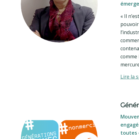
émerge
« Il n’e
pouvoirs
l’indus
commerc
contena
comme l
mercure
Lire la s
Génér
Mouvem
engagé-
toutes 