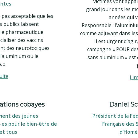
victimes vont appar
ntes
grand jour dans les mo
st pas acceptable que les
années qui v
 publics laissent
Responsable : l’aluminiu
trie pharmaceutique
comme adjuvant dans les 
ialiser des vaccins
Il est urgent d’agir,
nt des neurotoxiques
campagne « POUR des
’aluminium ou le
sans aluminium » est 
. »
uite
Lir
ations cobayes
Daniel S
ent des jeunes
Président de la Fé
es pour le bien-être de
Française des 
et tous
d’Homé