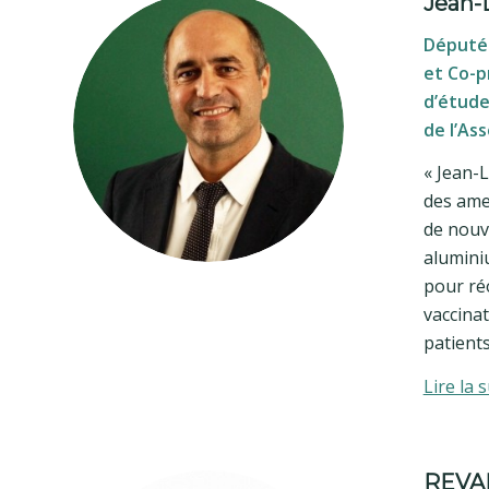
Jean-
Député 
et Co-p
d’étud
de l’As
« Jean-
des ame
de nouv
alumini
pour réo
vaccinat
patients
Lire la s
REVA