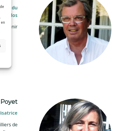
 de
auche du
alvados
.
 en
 à venir
s
 Poyet
isatrice
lliers de