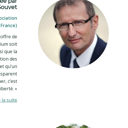
ée par
 Souvet
ociation
 France)
’offre de
ium soit
si que la
tion des
et qu’un
nsparent
er, c’est
iberté. »
e la suite