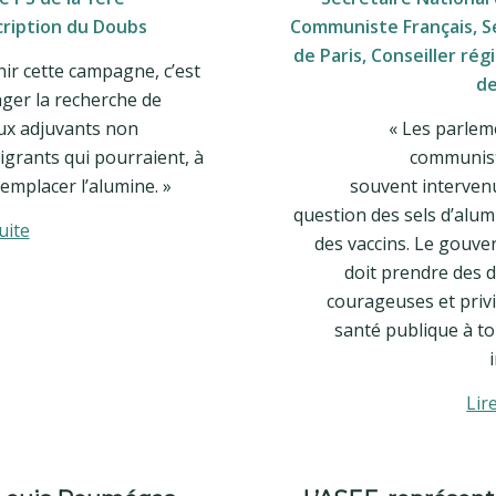
cription du Doubs
Communiste Français, 
de Paris, Conseiller régi
ir cette campagne, c’est
de
ger la recherche de
x adjuvants non
« Les parlem
grants qui pourraient, à
communist
emplacer l’alumine. »
souvent intervenu
question des sels d’alum
uite
des vaccins. Le gouv
doit prendre des d
courageuses et privi
santé publique à to
Lir