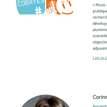
« Nous 
publique
recherc
dévelop
alumini
scientif
objecti
adjuvant
Lire la s
Corin
Ancienn