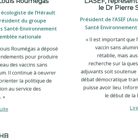
Louis Roumégas
L’ASEF, représent
le Dr Pierre
écologiste de l’Hérault
Président de l’ASEF (Ass
résident du groupe
Santé Environnement
es Santé-Environnement
semblée nationale
« Il est important que l
vaccin sans alumin
Louis Roumégas a déposé
rétablie, mais aus
ndements pour produire
recherche sur la ques
eau des vaccins sans
adjuvants soit soutenue 
um. Il continue à oeuvrer
débat démocratique tra
rienter la politique de
puisse avoir lieu. Inform
ion au service des
le début de la l
. »
Lir
uite
HB