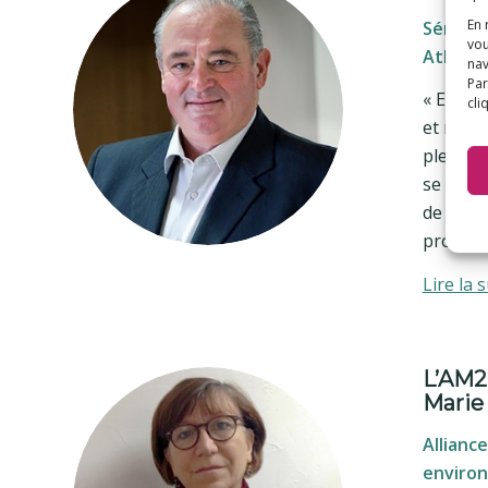
En 
Sénateu
vou
Atlanti
nav
Par
« En ta
cli
et natio
pleinem
se pose 
de déma
program
Lire la s
L’AM2
Marie
Allianc
enviro