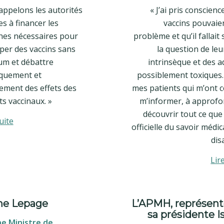
appelons les autorités
« J’ai pris conscienc
s à financer les
vaccins pouvaie
hes nécessaires pour
problème et qu’il fallait
per des vaccins sans
la question de leu
um et débattre
intrinsèque et des a
iquement et
possiblement toxiques.
vement des effets des
mes patients qui m’ont c
s vaccinaux. »
m’informer, à approfon
découvrir tout ce que l
uite
officielle du savoir médi
dis
Lir
ne Lepage
L’APMH, représent
sa présidente I
e Ministre de