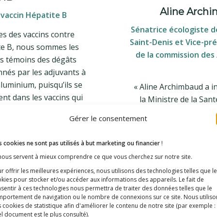
Aline Arch
vaccin Hépatite B
Sénatrice écologiste d
es des vaccins contre
Saint-Denis et Vice-pr
ite B, nous sommes les
de la commission des 
s témoins des dégâts
nnés par les adjuvants à
luminium, puisqu’ils se
« Aline Archimbaud a i
nt dans les vaccins qui
la Ministre de la Sant
 été injectés. Il est
risques liées à l’alumin
Gérer le consentement
nt de protéger nos
plaide pour la remi
de ces effets
marché de vaccins al
 cookies ne sont pas utilisés à but marketing ou financier
!
bles. »
sans cet ad
 nous servent à mieux comprendre ce que vous cherchez sur notre site.
uite
Lir
r offrir les meilleures expériences, nous utilisons des technologies telles que l
kies pour stocker et/ou accéder aux informations des appareils. Le fait de
sentir à ces technologies nous permettra de traiter des données telles que le
portement de navigation ou le nombre de connexions sur ce site. Nous utiliso
 cookies de statistique afin d'améliorer le contenu de notre site
(par exemple :
Jacques Lasserre
Alain 
l document est le plus consulté)
.