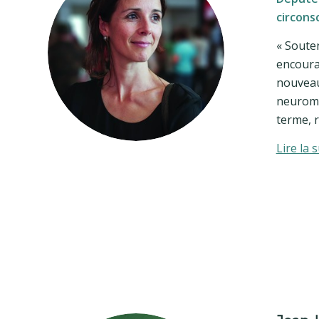
circons
« Souten
encoura
nouveau
neuromi
terme, r
Lire la s