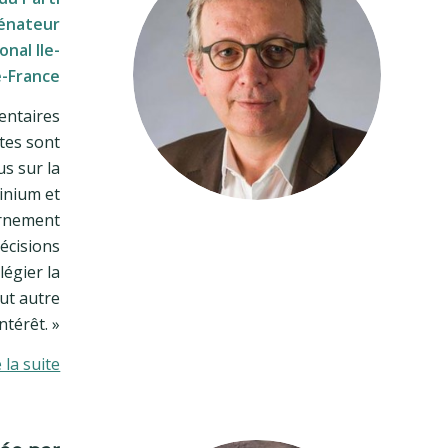
Sénateur
onal Ile-
-France
entaires
es sont
s sur la
inium et
ernement
écisions
légier la
ut autre
intérêt. »
e la suite