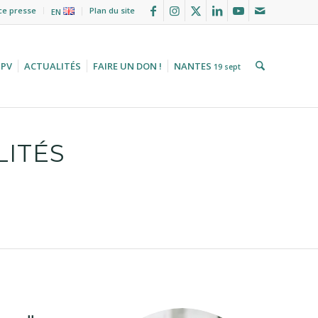
ce presse
Plan du site
EN
HPV
ACTUALITÉS
FAIRE UN DON !
NANTES
19 sept
LITÉS