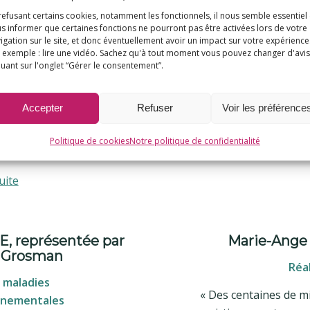
refusant certains cookies, notamment les fonctionnels, il nous semble essentiel
r UDI des Pyrénées-
Député radical de g
s informer que certaines fonctions ne pourront pas être activées lors de votre
ques
C
igation sur le site, et donc éventuellement avoir un impact sur votre expérience
 exemple : lire une vidéo. Sachez qu'à tout moment vous pouvez changer d'avis
nt qu’élu départemental
Témoignage
quant sur l'onglet “Gérer le consentement”.
nal, je soutiens
ent les actions d’E3M car
Accepter
Refuser
Voir les préférence
aujourd’hui la nécessité
rrer de véritables
Politique de cookies
Notre politique de confidentialité
mes de recherches. »
uite
E, représentée par
Marie-Ange
 Grosman
Réal
e maladies
« Des centaines de mi
nnementales