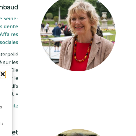
imbaud
e Seine-
ésidente
Affaires
sociales
nterpellé
é sur les
ium. Elle
se sur le
ternatifs
juvant. »
e la suite
es
ns
Tourret