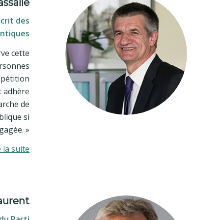
assalle
crit des
antiques
rve cette
ersonnes
 pétition
et adhère
arche de
blique si
gagée. »
e la suite
aurent
du Parti