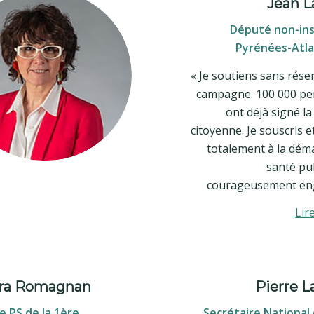
Jean L
Député non-ins
Pyrénées-Atl
« Je soutiens sans rése
campagne. 100 000 p
ont déjà signé la
citoyenne. Je souscris 
totalement à la dém
santé pu
courageusement en
Lir
ra Romagnan
Pierre L
 PS de la 1ère
Secrétaire National 