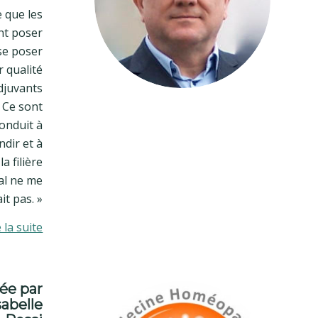
e que les
nt poser
 se poser
r qualité
djuvants
 Ce sont
onduit à
dir et à
a filière
cal ne me
ait pas. »
e la suite
ée par
sabelle