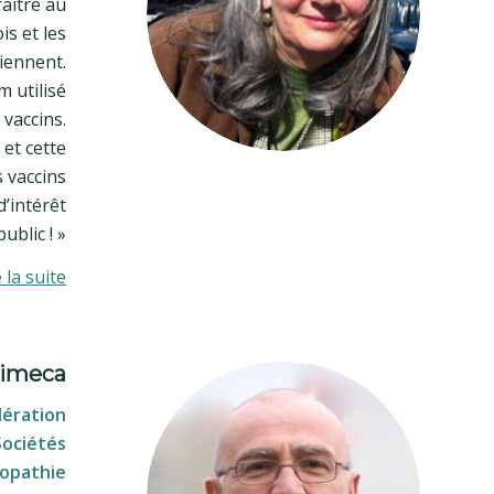
aître au
is et les
iennent.
m utilisé
vaccins.
 et cette
 vaccins
d’intérêt
public ! »
e la suite
cimeca
dération
Sociétés
opathie