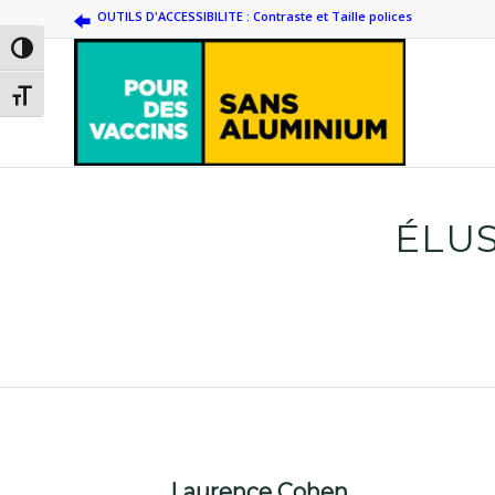
OUTILS D'ACCESSIBILITE : Contraste et Taille polices
Passer en contraste élevé
Changer la taille de la police
ÉLUS
Laurence Cohen