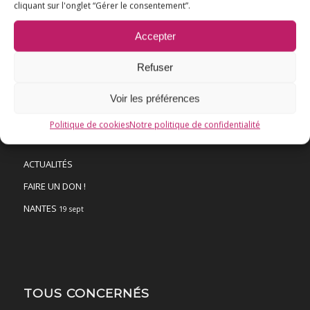
cliquant sur l'onglet “Gérer le consentement”.
VACCINATION HPV
Accepter
E3M interpelle le Ministre de la Santé
Vaccination HPV – FAQ
Refuser
Chronologie
Voir les préférences
Fil d’actualité
Politique de cookies
Notre politique de confidentialité
Ressources
ACTUALITÉS
FAIRE UN DON !
NANTES
19 sept
TOUS CONCERNÉS