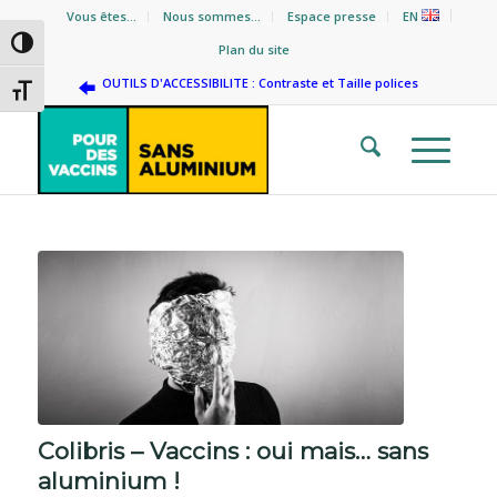
Vous êtes…
Nous sommes…
Espace presse
EN
Passer en contraste élevé
Plan du site
OUTILS D'ACCESSIBILITE : Contraste et Taille polices
Changer la taille de la police
Colibris – Vaccins : oui mais… sans
aluminium !