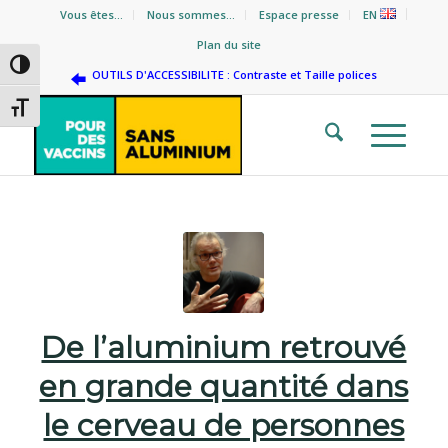
Vous êtes…
Nous sommes…
Espace presse
EN
Plan du site
Passer en contraste élevé
OUTILS D'ACCESSIBILITE : Contraste et Taille polices
Changer la taille de la police
De l’aluminium retrouvé
en grande quantité dans
le cerveau de personnes