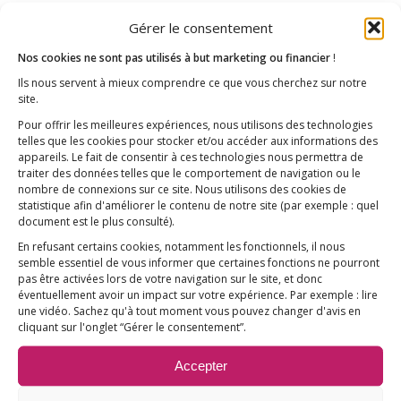
Gérer le consentement
Nos cookies ne sont pas utilisés à but marketing ou financier
!
Ils nous servent à mieux comprendre ce que vous cherchez sur notre
site.
Alternative santé –
Pour offrir les meilleures expériences, nous utilisons des technologies
telles que les cookies pour stocker et/ou accéder aux informations des
appareils. Le fait de consentir à ces technologies nous permettra de
Aluminium dans les
traiter des données telles que le comportement de navigation ou le
nombre de connexions sur ce site. Nous utilisons des cookies de
vaccins : 13 ans d’alertes
statistique afin d'améliorer le contenu de notre site
(par exemple : quel
document est le plus consulté)
.
et de dénis
En refusant certains cookies, notamment les fonctionnels, il nous
semble essentiel de vous informer que certaines fonctions ne pourront
/
13 novembre 2017
dans
La revue de presse
pas être activées lors de votre navigation sur le site, et donc
éventuellement avoir un impact sur votre expérience. Par exemple : lire
/
(sélection)
par
E3M
une vidéo. Sachez qu'à tout moment vous pouvez changer d'avis en
cliquant sur l'onglet “Gérer le consentement”.
Une étude scientifique, dont les résultats
Accepter
ont été révélés au grand public par Le