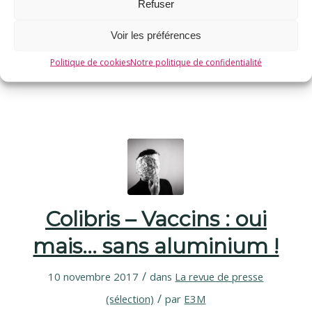
Parisien, montre que l’aluminium des
Refuser
vaccins peut migrer dans le cerveau, avec
Voir les préférences
des conséquences potentiellement
Politique de cookies
Notre politique de confidentialité
désastreuses pour la santé. Au lieu d’en…
Colibris – Vaccins : oui
mais… sans aluminium !
/
10 novembre 2017
dans
La revue de presse
/
(sélection)
par
E3M