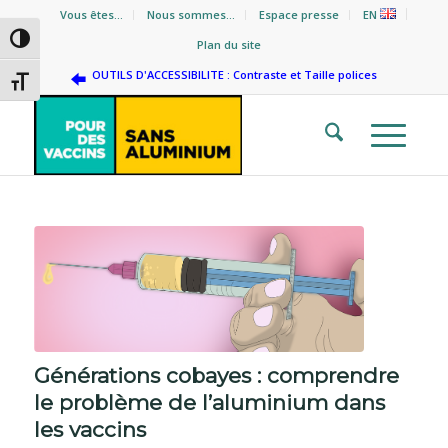
Vous êtes…
Nous sommes…
Espace presse
EN
Passer en contraste élevé
Plan du site
OUTILS D'ACCESSIBILITE : Contraste et Taille polices
Changer la taille de la police
Générations cobayes : comprendre
le problème de l’aluminium dans
les vaccins