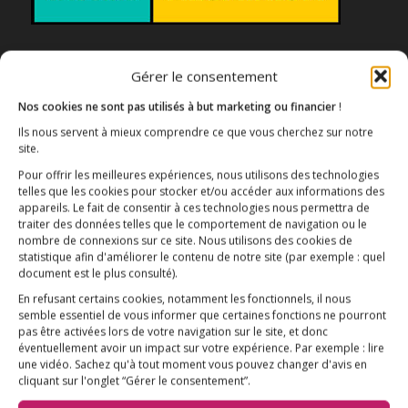
Association E3M
Gérer le consentement
Nos cookies ne sont pas utilisés à but marketing ou financier
!
Ils nous servent à mieux comprendre ce que vous cherchez sur notre
Qui sommes-nous ?
AIDEZ-NOUS !
site.
Pour offrir les meilleures expériences, nous utilisons des technologies
telles que les cookies pour stocker et/ou accéder aux informations des
appareils. Le fait de consentir à ces technologies nous permettra de
traiter des données telles que le comportement de navigation ou le
nombre de connexions sur ce site. Nous utilisons des cookies de
statistique afin d'améliorer le contenu de notre site
(par exemple : quel
L’ESSENTIEL
document est le plus consulté)
.
En refusant certains cookies, notamment les fonctionnels, il nous
COMPRENDRE
semble essentiel de vous informer que certaines fonctions ne pourront
pas être activées lors de votre navigation sur le site, et donc
AGIR
éventuellement avoir un impact sur votre expérience. Par exemple : lire
VACCINATION HPV
une vidéo. Sachez qu'à tout moment vous pouvez changer d'avis en
cliquant sur l'onglet “Gérer le consentement”.
E3M interpelle le Ministre de la Santé