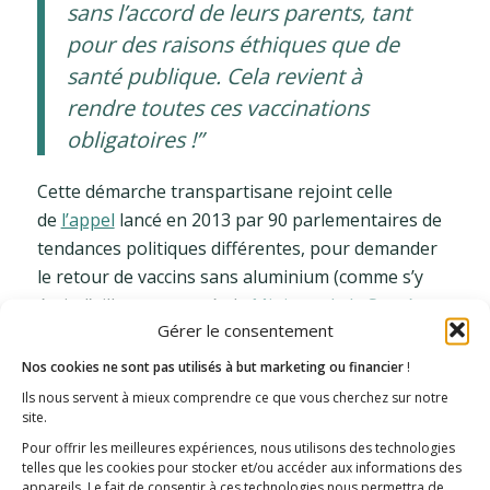
sans l’accord de leurs parents, tant
pour des raisons éthiques que de
santé publique. Cela revient à
rendre toutes ces vaccinations
obligatoires !”
Cette démarche transpartisane rejoint celle
de
l’appel
lancé en 2013 par 90 parlementaires de
tendances politiques différentes, pour demander
le retour de vaccins sans aluminium (comme s’y
était d’ailleurs engagée la
Ministre de la Santé
en
Gérer le consentement
2012).
Nos cookies ne sont pas utilisés à but marketing ou financier
!
La sécurité des vaccins, grande
Ils nous servent à mieux comprendre ce que vous cherchez sur notre
absente de la loi de santé ?
site.
Pour offrir les meilleures expériences, nous utilisons des technologies
La question de la sécurité d’utilisation des vaccins
telles que les cookies pour stocker et/ou accéder aux informations des
aurait du être un axe central de la loi de santé. Ce
appareils. Le fait de consentir à ces technologies nous permettra de