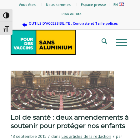
Vous êtes…
Nous sommes…
Espace presse
EN
Plan du site
Passer en contraste élevé
OUTILS D'ACCESSIBILITE : Contraste et Taille polices
Changer la taille de la police
Loi de santé : deux amendements à
soutenir pour protéger nos enfants
/
/
13 septembre 2015
dans
Les articles de la rédaction
par