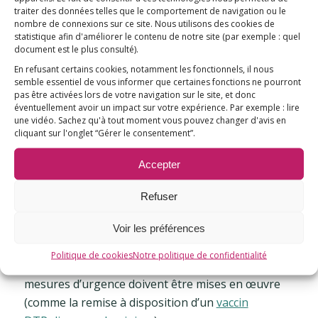
traiter des données telles que le comportement de navigation ou le
sujet n’a pourtant pas (ou très peu) été traité,
nombre de connexions sur ce site. Nous utilisons des cookies de
malgré les amendements déposés par le groupe
statistique afin d'améliorer le contenu de notre site
(par exemple : quel
document est le plus consulté)
.
écologiste à l’Assemblée Nationale. Le dépôt de
En refusant certains cookies, notamment les fonctionnels, il nous
ces amendements au Sénat rappelle la nécessité
semble essentiel de vous informer que certaines fonctions ne pourront
d’un débat transparent et sérieux sur cette
pas être activées lors de votre navigation sur le site, et donc
question de santé publique.
éventuellement avoir un impact sur votre expérience. Par exemple : lire
une vidéo. Sachez qu'à tout moment vous pouvez changer d'avis en
cliquant sur l'onglet “Gérer le consentement”.
Les alertes liées à la présence d’aluminium dans
les vaccins sont portées par des
chercheurs
Accepter
internationaux reconnus
. De nombreuses
personnes sont aujourd’hui victimes de cet
Refuser
adjuvant. Le financement de la recherche sur la
sécurité vaccinale (et particulièrement sur
Voir les préférences
l’aluminium) doit être massif et urgent, un corps
Politique de cookies
Notre politique de confidentialité
d’experts indépendants doit être créé et des
mesures d’urgence doivent être mises en œuvre
(comme la remise à disposition d’un
vaccin