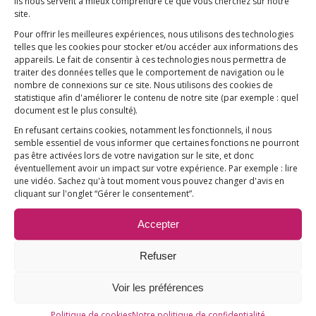
l’industrie pharmaceutique qui
Ils nous servent à mieux comprendre ce que vous cherchez sur notre
site.
aboutit à une forme de
Pour offrir les meilleures expériences, nous utilisons des technologies
coproduction des expertises et des
telles que les cookies pour stocker et/ou accéder aux informations des
décisions qui en découlent. (…)
appareils. Le fait de consentir à ces technologies nous permettra de
traiter des données telles que le comportement de navigation ou le
nombre de connexions sur ce site. Nous utilisons des cookies de
Dans cette affaire comme dans
statistique afin d'améliorer le contenu de notre site
(par exemple : quel
document est le plus consulté)
.
d’autres passées et
En refusant certains cookies, notamment les fonctionnels, il nous
malheureusement à venir, ce
semble essentiel de vous informer que certaines fonctions ne pourront
n’est pas l’excès de principe de
pas être activées lors de votre navigation sur le site, et donc
éventuellement avoir un impact sur votre expérience. Par exemple : lire
précaution qui est en cause mais
une vidéo. Sachez qu'à tout moment vous pouvez changer d'avis en
le manque de principe de
cliquant sur l'onglet “Gérer le consentement”.
précaution. (…) »
Accepter
Refuser
Voir les préférences
>>>
Lire le dossier intégral
Politique de cookies
Notre politique de confidentialité