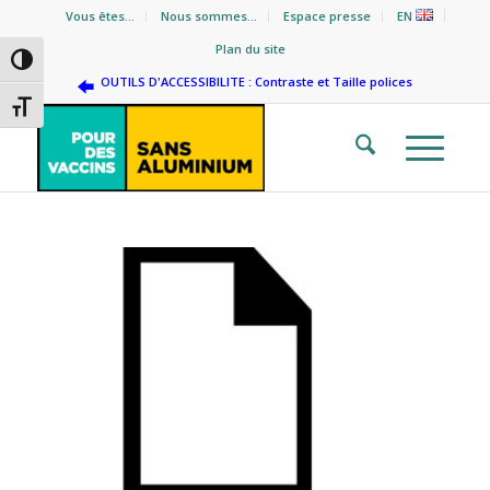
Vous êtes…
Nous sommes…
Espace presse
EN
Plan du site
Passer en contraste élevé
OUTILS D'ACCESSIBILITE : Contraste et Taille polices
Changer la taille de la police