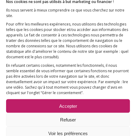
Nos cookies ne sont pas utilisés à but marketing ou financier
!
financement sur trois ans (2015 à 2017) avec le
Ils nous servent à mieux comprendre ce que vous cherchez sur notre
Conseil Régional d’Île-de-France. E3M apporte 50
site.
000 € et le Conseil Régional triple la somme en
Pour offrir les meilleures expériences, nous utilisons des technologies
telles que les cookies pour stocker et/ou accéder aux informations des
apportant 150 000 €.
Pour l’année 2016, nous
appareils. Le fait de consentir à ces technologies nous permettra de
devons donc réunir 17 000€.
traiter des données telles que le comportement de navigation ou le
nombre de connexions sur ce site. Nous utilisons des cookies de
Les autorités sanitaires connaissent les derniers
statistique afin d'améliorer le contenu de notre site
(par exemple : quel
document est le plus consulté)
.
résultats des travaux menés par l’unité INSERM
des Pr Gherardi et Authier. Et pourtant, rien ne
En refusant certains cookies, notamment les fonctionnels, il nous
semble essentiel de vous informer que certaines fonctions ne pourront
se passe…
Nous agissons bien sûr pour que cette
pas être activées lors de votre navigation sur le site, et donc
inertie cesse au plus vite.
éventuellement avoir un impact sur votre expérience. Par exemple : lire
une vidéo. Sachez qu'à tout moment vous pouvez changer d'avis en
cliquant sur l'onglet “Gérer le consentement”.
Mais le temps presse, et nous sommes
profondément inquiets. Nous pensons qu’il faut
Accepter
nous mobiliser et apporter au plus vite aux
chercheurs les moyens de poursuivre et
Refuser
approfondir leurs travaux.
Voir les préférences