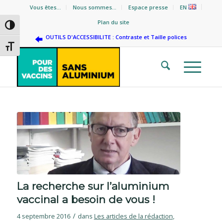
Vous êtes…
Nous sommes…
Espace presse
EN
Plan du site
Passer en contraste élevé
OUTILS D'ACCESSIBILITE : Contraste et Taille polices
Changer la taille de la police
La recherche sur l’aluminium
vaccinal a besoin de vous !
/
4 septembre 2016
dans
Les articles de la rédaction
,