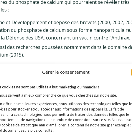
res du phosphate de calcium qui pourraient se révéler très
es :
che et Développement et dépose des brevets (2000, 2002, 200
sation du phosphate de calcium sous forme nanoparticulaire. 
la Défense des USA, concernant un vaccin contre l’Anthrax.
ussi des recherches poussées notamment dans le domaine de
ium (2015).
un adjuvant autorisé en Europe
Gérer le consentement
s autorisés dans la pharmacopée européenne.
 cookies ne sont pas utilisés à but marketing ou financier
!
Advisory Committee) recommande dans son rapport de 2008
 nous servent à mieux comprendre ce que vous cherchez sur notre site.
Role of Adjuvants and New Technologies ») :
r offrir les meilleures expériences, nous utilisons des technologies telles que l
kies pour stocker et/ou accéder aux informations des appareils. Le fait de
 nouveaux adjuvants vaccinaux s’est accru pour
sentir à ces technologies nous permettra de traiter des données telles que le
portement de navigation ou le nombre de connexions sur ce site. Nous utiliso
es recherches sur les mécanismes par lesquels le
 cookies de statistique afin d'améliorer le contenu de notre site
(par exemple :
cellules T sera la clé pour le développement de
l document est le plus consulté)
.