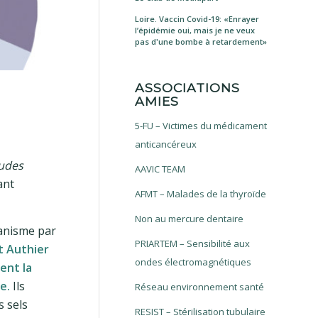
Loire. Vaccin Covid-19: «Enrayer
l’épidémie oui, mais je ne veux
pas d'une bombe à retardement»
ASSOCIATIONS
AMIES
5-FU – Victimes du médicament
anticancéreux
udes
AAVIC TEAM
ant
AFMT – Malades de la thyroïde
Non au mercure dentaire
rganisme par
PRIARTEM – Sensibilité aux
t Authier
ondes électromagnétiques
ent la
e.
Ils
Réseau environnement santé
 sels
RESIST – Stérilisation tubulaire