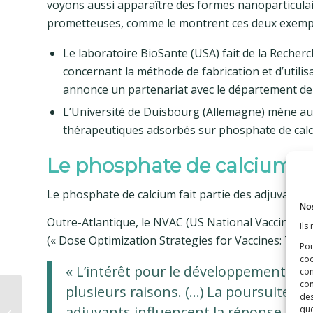
voyons aussi apparaître des formes nanoparticulai
prometteuses, comme le montrent ces deux exempl
Le laboratoire BioSante (USA) fait de la Recher
concernant la méthode de fabrication et d’utili
annonce un partenariat avec le département de 
L’Université de Duisbourg (Allemagne) mène a
thérapeutiques adsorbés sur phosphate de calc
Le phosphate de calcium : 
Le phosphate de calcium fait partie des adjuvant
Nos
Outre-Atlantique, le NVAC (US National Vaccine 
Ils
(« Dose Optimization Strategies for Vaccines: The 
Pou
coo
« L’intérêt pour le développement de
con
com
plusieurs raisons. (…) La poursuite d
des
Gardasil : un vaccin à
adjuvants influencent la réponse des 
que