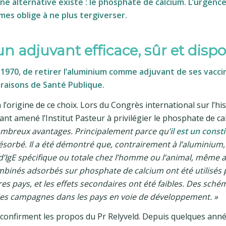
ne alternative existe : le phosphate de calcium. L’urgence
mes oblige à ne plus tergiverser.
n adjuvant efficace, sûr et disp
 1970, de retirer l’aluminium comme adjuvant de ses vaccin
 raisons de Santé Publique.
à l’origine de ce choix. Lors du Congrès international sur l’his
ayant amené l’Institut Pasteur à privilégier le phosphate de ca
nombreux avantages. Principalement parce qu’
il est un const
 résorbé. Il a été démontré que, contrairement à l’aluminium,
d’IgE spécifique ou totale chez l’homme ou l’animal, même 
ombinés adsorbés sur phosphate de calcium ont été utilisés
pays, et les effets secondaires ont été faibles. Des sché
 des campagnes dans les pays en voie de développement. »
s confirment les propos du Pr Relyveld. Depuis quelques ann