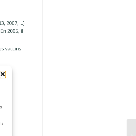
3, 2007, …)
En 2005, il
s vaccins
es
ns
s