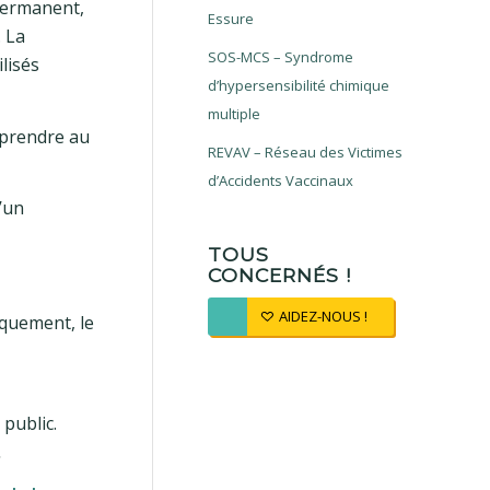
permanent,
Essure
. La
SOS-MCS – Syndrome
lisés
d’hypersensibilité chimique
multiple
 prendre au
REVAV – Réseau des Victimes
d’Accidents Vaccinaux
’un
TOUS
CONCERNÉS !
AIDEZ-NOUS !
iquement, le
public.
.