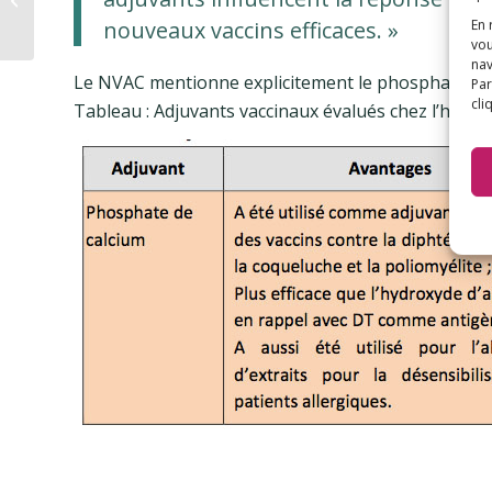
suspendre d’urgence
En 
nouveaux vaccins efficaces. »
vou
nav
Le NVAC mentionne explicitement le phosphate de c
Par
cli
Tableau : Adjuvants vaccinaux évalués chez l’homm