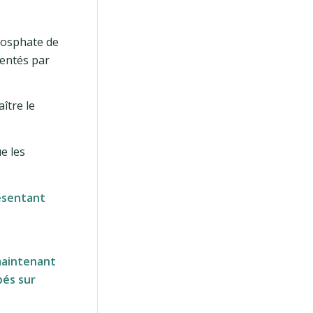
hosphate de
sentés par
aître le
e les
résentant
 maintenant
bés sur