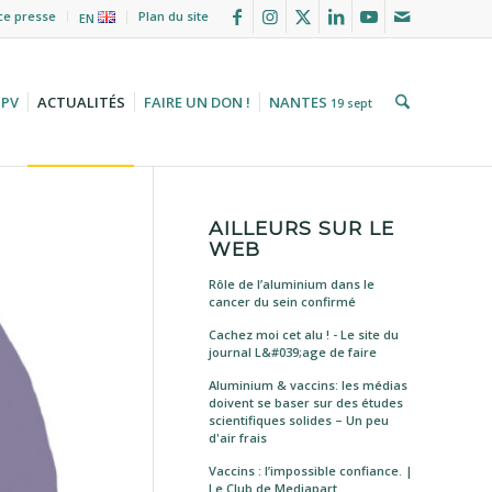
ce presse
Plan du site
EN
HPV
ACTUALITÉS
FAIRE UN DON !
NANTES
19 sept
AILLEURS SUR LE
WEB
Rôle de l’aluminium dans le
cancer du sein confirmé
Cachez moi cet alu ! - Le site du
journal L&#039;age de faire
Aluminium & vaccins: les médias
doivent se baser sur des études
scientifiques solides – Un peu
d'air frais
Vaccins : l’impossible confiance. |
Le Club de Mediapart