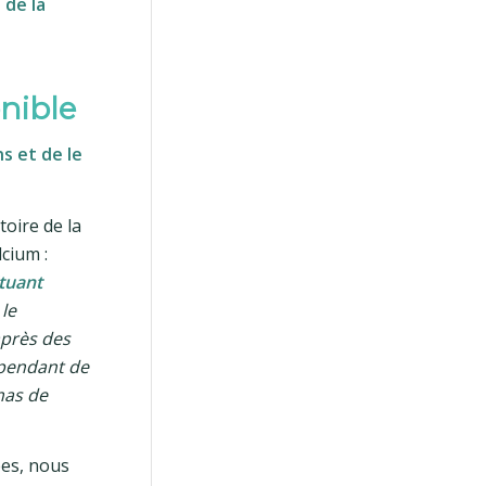
 de la
onible
s et de le
toire de la
lcium :
ituant
 le
après des
 pendant de
mas de
ées, nous