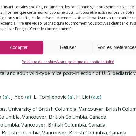
acteur étiologique dans les troubles du spectre autistique. Le
refusant certains cookies, notamment les fonctionnels, il nous semble essentiel
leur pharmacodynamie ne sont pas bien caractérisés. L’asso
s informer que certaines fonctions ne pourront pas être activées lors de votre
igation sur le site, et donc éventuellement avoir un impact sur votre expérience
cins et les troubles du spectre autistique est suggérée par 
 exemple : lire une vidéo. Sachez qu'à tout moment vous pouvez changer d'avis
quant sur l'onglet “Gérer le consentement”.
Accepter
Refuser
Voir les préférence
ues au cours d’une période néonatale induit, c
s, avec un impact au moins à court terme sur 
Politique de cookies
Notre politique de confidentialité
al and adult wild-type mice post-injection of U. S. pediatric 
o
(a)
, J. Yoo
(a)
, L. Tomljenovic
(a)
, H. Eidi
(a,e)
, University of British Columbia, Vancouver, British Colu
 Columbia, Vancouver, British Columbia, Canada
Columbia, Vancouver, British Columbia, Canada
 British Columbia, Vancouver, British Columbia, Canada