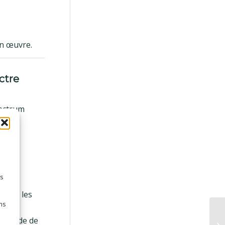
en œuvre.
ctre
pectrum
a)
es
SA).
 dans les
ns
 Les
 l’étude de