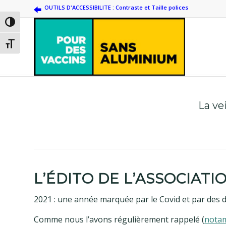
OUTILS D'ACCESSIBILITE : Contraste et Taille polices
Passer en contraste élevé
Changer la taille de la police
La ve
L’ÉDITO DE L’ASSOCIATI
2021 : une année marquée par le Covid et par des dé
Comme nous l’avons régulièrement rappelé (
notam