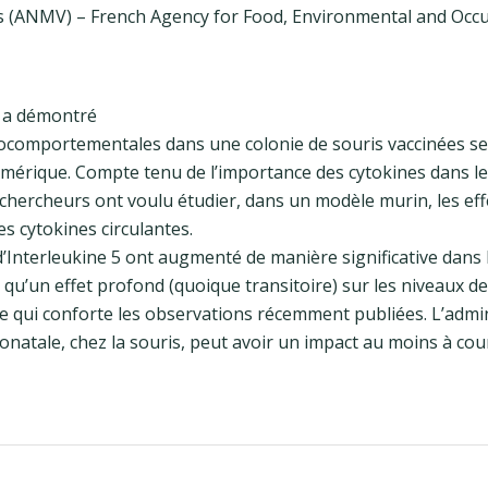
s (ANMV) – French Agency for Food, Environmental and Occ
e a démontré
ocomportementales dans une colonie de souris vaccinées se
Amérique. Compte tenu de l’importance des cytokines dans le
ercheurs ont voulu étudier, dans un modèle murin, les eff
es cytokines circulantes.
 d’Interleukine 5 ont augmenté de manière significative dans
 qu’un effet profond (quoique transitoire) sur les niveaux d
, ce qui conforte les observations récemment publiées. L’admi
onatale, chez la souris, peut avoir un impact au moins à cou