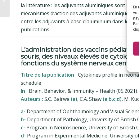
la littérature : les adjuvants aluminiques sont un f
extraits
En 
mécanismes d’action des adjuvants aluminiques et 
vou
nav
entre les adjuvants à base d’aluminium dans les vac
Par
publications.
cli
L’administration des vaccins pédiatriq
souris, des niveaux élevés de cytokine
fonctions du système nerveux central.
Titre de la publication :
Cytokines profile in neonat
schedule
In :
Brain, Behavior, & Immunity – Health (05.2021)
Auteurs :
S.C. Bairwa
(a)
, C.A. Shaw
(a,b,c,d)
, M. Ku
a-
Department of Ophthalmology and Visual Sciences
b-
Department of Pathology, University of British
c-
Program in Neuroscience, University of British 
d-
Program in Experimental Medicine, University of