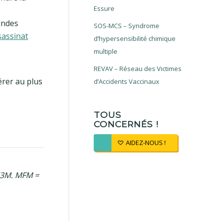
Essure
andes
SOS-MCS – Syndrome
sassinat
d’hypersensibilité chimique
multiple
REVAV – Réseau des Victimes
́rer au plus
d’Accidents Vaccinaux
TOUS
CONCERNÉS !
AIDEZ-NOUS !
 E3M. MFM =