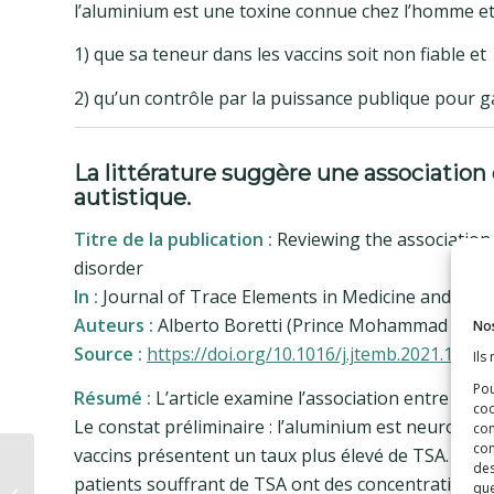
l’aluminium est une toxine connue chez l’homme et 
1) que sa teneur dans les vaccins soit non fiable et
2) qu’un contrôle par la puissance publique pour gar
La littérature suggère une association
autistique.
Titre de la publication :
Reviewing the association
disorder
In :
Journal of Trace Elements in Medicine and Biol
Auteurs :
Alberto Boretti (Prince Mohammad Bin Fah
Nos
Source :
https://doi.org/10.1016/j.jtemb.2021.1267
Ils
Pou
Résumé :
L’article examine l’association entre les 
coo
Le constat préliminaire : l’aluminium est neurotox
con
com
vaccins présentent un taux plus élevé de TSA. Le c
des
Newsletter de Chris
patients souffrant de TSA ont des concentrations p
que
Exley – Résumé,