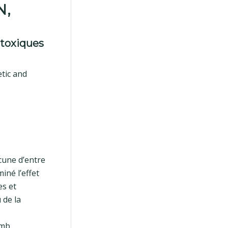
N,
otoxiques
tic and
cune d’entre
iné l’effet
es et
 de la
omb,