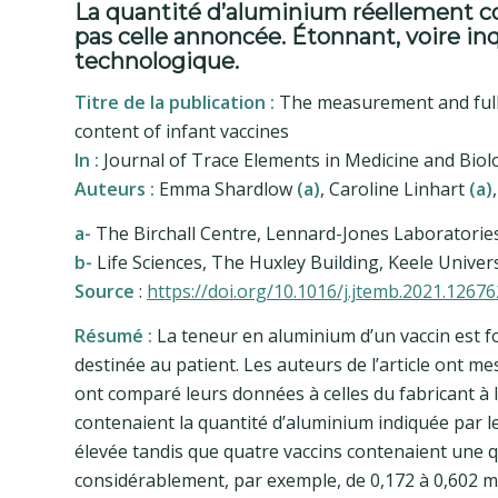
La quantité d’aluminium réellement co
pas celle annoncée. Étonnant, voire inq
technologique.
Titre de la publication :
The measurement and full s
content of infant vaccines
In :
Journal of Trace Elements in Medicine and Biol
Auteurs :
Emma Shardlow
(a)
, Caroline Linhart
(a)
a-
The Birchall Centre, Lennard-Jones Laboratories
b-
Life Sciences, The Huxley Building, Keele Univer
Source
:
https://doi.org/10.1016/j.jtemb.2021.12676
Résumé :
La teneur en aluminium d’un vaccin est fou
destinée au patient. Les auteurs de l’article ont m
ont comparé leurs données à celles du fabricant à l’
contenaient la quantité d’aluminium indiquée par le
élevée tandis que quatre vaccins contenaient une qua
considérablement, par exemple, de 0,172 à 0,602 mg 