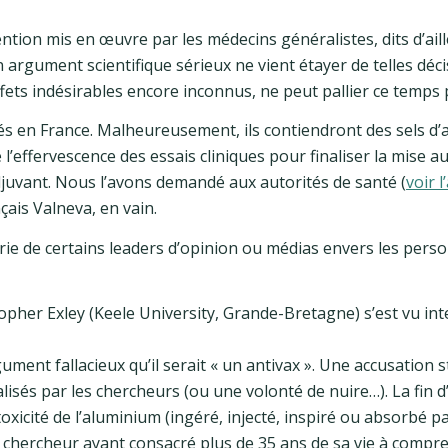
ention mis en œuvre par les médecins généralistes, dits d’ail
n argument scientifique sérieux ne vient étayer de telles déci
fets indésirables encore inconnus, ne peut pallier ce temps 
isés en France. Malheureusement, ils contiendront des sels d
l’effervescence des essais cliniques pour finaliser la mise a
djuvant. Nous l’avons demandé aux autorités de santé (
voir l
nçais Valneva, en vain.
ystérie de certains leaders d’opinion ou médias envers les per
opher Exley (Keele University, Grande-Bretagne) s’est vu inte
ument fallacieux qu’il serait « un antivax ». Une accusation s
isés par les chercheurs (ou une volonté de nuire…). La fin 
oxicité de l’aluminium (ingéré, injecté, inspiré ou absorbé p
n chercheur ayant consacré plus de 35 ans de sa vie à compr