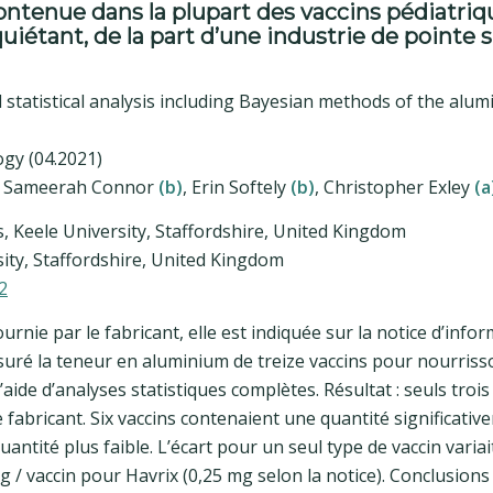
ntenue dans la plupart des vaccins pédiatriq
uiétant, de la part d’une industrie de pointe s
tatistical analysis including Bayesian methods of the alu
ogy (04.2021)
, Sameerah Connor
(b)
, Erin Softely
(b)
, Christopher Exley
(a
, Keele University, Staffordshire, United Kingdom
sity, Staffordshire, United Kingdom
2
rnie par le fabricant, elle est indiquée sur la notice d’info
esuré la teneur en aluminium de treize vaccins pour nourriss
aide d’analyses statistiques complètes. Résultat : seuls trois
 fabricant. Six vaccins contenaient une quantité significativ
ntité plus faible. L’écart pour un seul type de vaccin variai
/ vaccin pour Havrix (0,25 mg selon la notice). Conclusions 