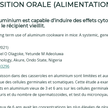
SITION ORALE (ALIMENTATIO
aluminium est capable d’induire des effets cyt
e récipient vieillit.
ong term use of aluminum cookware in mice: A systemic, gene
2021)
iel O Olagoke, Yetunde M Adeoluwa
nology, Akure, Ondo State, Nigeria
503296
cuisson dans des casseroles en aluminium sont limitées et au
que des cellules germinales et somatiques. Cette étude a exam
ts en aluminium vieux de 3 et 6 ans sur les cellules germinal
ris et du nombre de spermatozoïdes, et test du micronoyau
eux de 6 ans avait les concentrations les plus élevées de pl