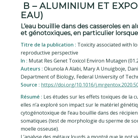
B – ALUMINIUM ET EXPO
EAU)
L’eau bouillie dans des casseroles en 
et génotoxiques, en particulier lorsque l
Titre de la publication :
Toxicity associated with l
reproductive perspective
In :
Mutat Res Genet Toxicol Environ Mutagen (01.
Auteurs :
Okunola A Alabi, Mary A Unuigboje, Dan
Department of Biology, Federal University of Tech
Source :
https://doi.org/10.1016/j.mrgentox.2020.
Résumé :
Les études sur les effets toxiques de la 
elles n’a exploré son impact sur le matériel généti
cytogénotoxique de l’eau bouillie dans des récipien
somatiques (test de morphologie du sperme de sou
moelle osseuse).
L’analyse des métaux lourds a montré que le pot vi