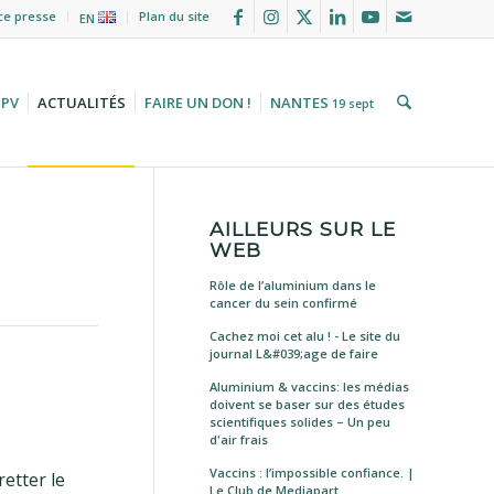
ce presse
Plan du site
EN
HPV
ACTUALITÉS
FAIRE UN DON !
NANTES
19 sept
AILLEURS SUR LE
WEB
Rôle de l’aluminium dans le
cancer du sein confirmé
Cachez moi cet alu ! - Le site du
journal L&#039;age de faire
Aluminium & vaccins: les médias
doivent se baser sur des études
scientifiques solides – Un peu
d'air frais
Vaccins : l’impossible confiance. |
etter le
Le Club de Mediapart