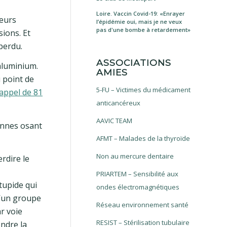
Loire. Vaccin Covid-19: «Enrayer
leurs
l’épidémie oui, mais je ne veux
pas d'une bombe à retardement»
sions. Et
perdu.
ASSOCIATIONS
’aluminium.
AMIES
u point de
5-FU – Victimes du médicament
’appel de 81
anticancéreux
AAVIC TEAM
sonnes osant
AFMT – Malades de la thyroïde
Non au mercure dentaire
rdire le
PRIARTEM – Sensibilité aux
tupide qui
ondes électromagnétiques
d’un groupe
Réseau environnement santé
ar voie
RESIST – Stérilisation tubulaire
endre la