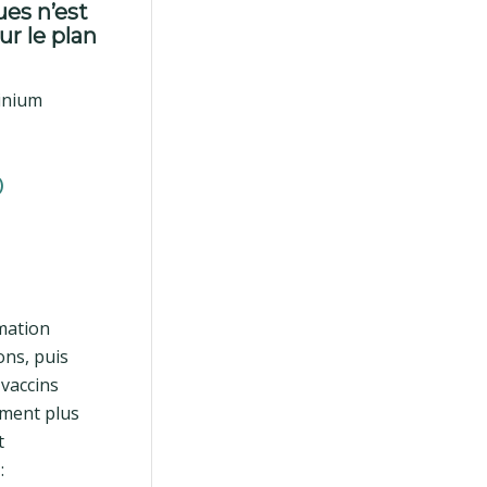
ues n’est
ur le plan
minium
)
rmation
ons, puis
 vaccins
ement plus
t
: