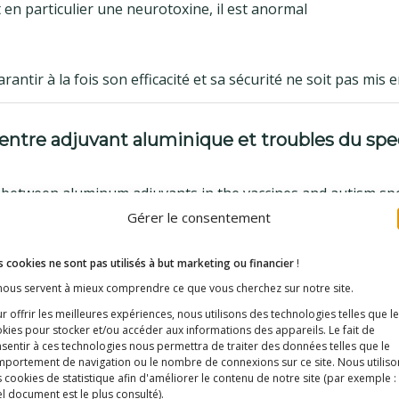
en particulier une neurotoxine, il est anormal
antir à la fois son efficacité et sa sécurité ne soit pas mis 
 entre adjuvant aluminique et troubles du spe
 between aluminum adjuvants in the vaccines and autism s
Gérer le consentement
ogy (04.2021)
d University, P.O. Box 1664, Al Khobar, 31952, Saudi Arabi
 cookies ne sont pas utilisés à but marketing ou financier
!
64
 nous servent à mieux comprendre ce que vous cherchez sur notre site.
r offrir les meilleures expériences, nous utilisons des technologies telles que l
adjuvants aluminiques et les troubles du spectre autistique (T
kies pour stocker et/ou accéder aux informations des appareils. Le fait de
ique. Les nourrissons qui ont reçu des adjuvants aluminiques
sentir à ces technologies nous permettra de traiter des données telles que le
portement de navigation ou le nombre de connexions sur ce site. Nous utiliso
omportement des souris change avec l’injection d’aluminium.
 cookies de statistique afin d'améliorer le contenu de notre site
(par exemple :
lus élevées d’aluminium dans leur cerveau. La conclusion de
l document est le plus consulté)
.