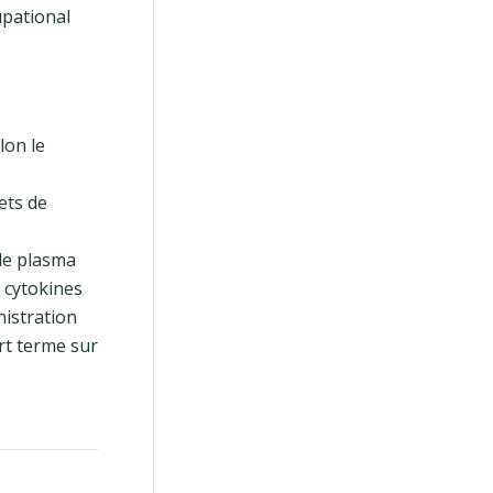
upational
lon le
ets de
 le plasma
e cytokines
nistration
rt terme sur