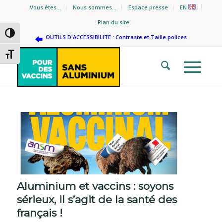
Vous êtes…
Nous sommes…
Espace presse
EN
Plan du site
Passer en contraste élevé
OUTILS D'ACCESSIBILITE : Contraste et Taille polices
Changer la taille de la police
Aluminium et vaccins : soyons
sérieux, il s’agit de la santé des
français !