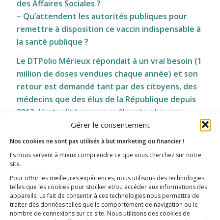
des Affaires Sociales ?
– Qu’attendent les autorités publiques pour
remettre à disposition ce vaccin indispensable à
la santé publique ?
Le DTPolio Mérieux répondait à un vrai besoin (1
million de doses vendues chaque année) et son
retour est demandé tant par des citoyens, des
médecins que des élus de la République depuis
2013. L’actualité prouve qu’il reste plus que
jamais attendu.
Gérer le consentement
Nos cookies ne sont pas utilisés à but marketing ou financier
!
La vraie alternative : le phosphate de
Ils nous servent à mieux comprendre ce que vous cherchez sur notre
calcium ?
site.
Pour offrir les meilleures expériences, nous utilisons des technologies
En 1974, l’Institut Pasteur retirait l’aluminium de
telles que les cookies pour stocker et/ou accéder aux informations des
ses vaccins et le remplaçait par du phosphate de
appareils. Le fait de consentir à ces technologies nous permettra de
traiter des données telles que le comportement de navigation ou le
calcium, composant naturel de l’organisme.
nombre de connexions sur ce site. Nous utilisons des cookies de
Aucun effet indésirable important, une efficacité