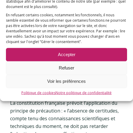
statistique afin d'améliorer le contenu de notre site
(par exemple : quel
plus grande que l’aluminium, selon l’aveu même de
document est le plus consulté)
.
ses concurrents anglais [7].
En refusant certains cookies, notamment les fonctionnels, il nous
semble essentiel de vous informer que certaines fonctions ne pourront
pas être activées lors de votre navigation sur le site, et donc
L’Académie de Médecine écrit dans son rapport de
éventuellement avoir un impact sur votre expérience. Par exemple : lire
2013 sur les adjuvants vaccinaux que « le débat
une vidéo. Sachez qu'à tout moment vous pouvez changer d'avis en
reste ouvert et des travaux supplémentaires sont
cliquant sur l'onglet “Gérer le consentement”.
indispensables ».
Accepter
Pourquoi cette piste n’est-elle pas
Refuser
sérieusement étudiée ?
Voir les préférences
Conclusion : appliquons le principe de
précaution
Politique de cookies
Notre politique de confidentialité
La constitution française prévoit l’application du
principe de précaution : « l’absence de certitudes,
compte tenu des connaissances scientifiques et
techniques du moment, ne doit pas retarder