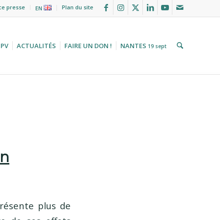
ce presse
Plan du site
EN
HPV
ACTUALITÉS
FAIRE UN DON !
NANTES
19 sept
in
présente plus de