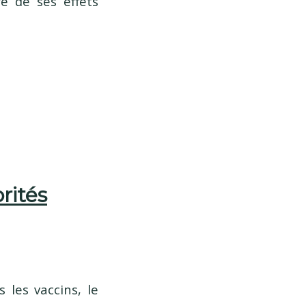
re de ses effets
rités
 les vaccins, le