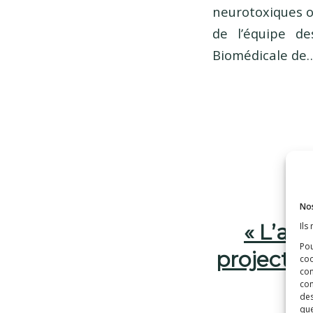
neurotoxiques o
de l’équipe d
Biomédicale de
Nos
« L’alu
Ils
Pou
projectio
coo
con
com
des
que