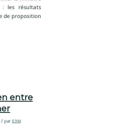
: les résultats
ce de proposition
en entre
mer
/
par
E3M