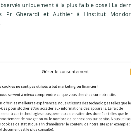
bservés uniquement à la plus faible dose ! La dern
es Pr Gherardi et Authier à l'Institut Mondo
…
Gérer le consentement
 cookies ne sont pas utilisés à but marketing ou financier
!
minium, les vaccins et les 2 lap
 nous servent à mieux comprendre ce que vous cherchez sur notre site.
r offrir les meilleures expériences, nous utilisons des technologies telles que l
n au MK2 Beaubourg à Paris le 
kies pour stocker et/ou accéder aux informations des appareils. Le fait de
sentir à ces technologies nous permettra de traiter des données telles que le
portement de navigation ou le nombre de connexions sur ce site. Nous utiliso
/
/
20 janvier 2017
dans
Les articles de la rédaction
par
E3M
 cookies de statistique afin d'améliorer le contenu de notre site
(par exemple :
l document est le plus consulté)
.