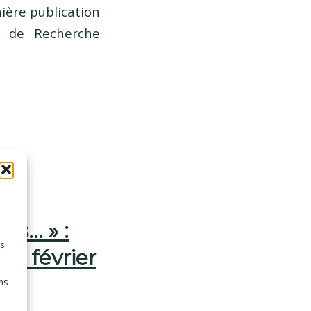
ière publication
r de Recherche
ins… » :
es
12 février
ns