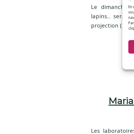
Le dimanche 12
En 
vou
lapins... sera 
nav
Par
projection (1h3
cli
Maria
Les laboratoir