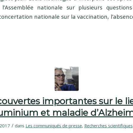
l’Assemblée nationale sur plusieurs questions 
concertation nationale sur la vaccination, l’absen
ouvertes importantes sur le li
uminium et maladie d’Alzhei
/
 2017
dans
Les communiqués de presse
,
Recherches scientifiques