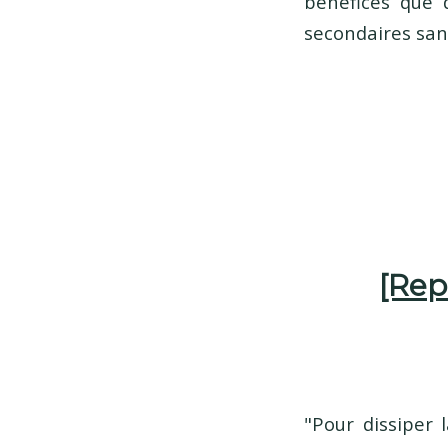
bénéfices que d
secondaires san
[Rep
"Pour dissiper 