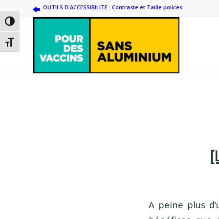
OUTILS D'ACCESSIBILITE : Contraste et Taille polices
Passer en contraste élevé
Changer la taille de la police
[
A peine plus d’