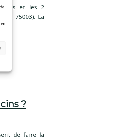
accins et les 2
 de
teau, 75003). La
.
 en
s
cins ?
ent de faire la