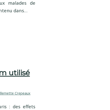
aux malades de
ontenu dans…
m utilisé
illemette Crepeaux
ris : des effets