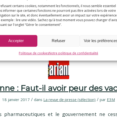
 février à 11h20, le film L'aluminium, les v
refusant certains cookies, notamment les fonctionnels, il nous semble essentiel
s informer que certaines fonctions ne pourront pas être activées lors de votre
diffusé au MK2 Beaubourg à Paris (50 rue Rambu
igation sur le site, et donc éventuellement avoir un impact sur votre expérience
 exemple : lire une vidéo. Sachez qu'à tout moment vous pouvez changer d'avis
0) sera suivie d'un débat en présence de…
quant sur l'onglet “Gérer le consentement”.
Accepter
Refuser
Voir les préférence
Politique de cookies
Notre politique de confidentialité
nne : Faut-il avoir peur des vac
/
/
18 janvier 2017
dans
La revue de presse (sélection)
par
E3M
es pharmaceutiques et le gouvernement ne cess