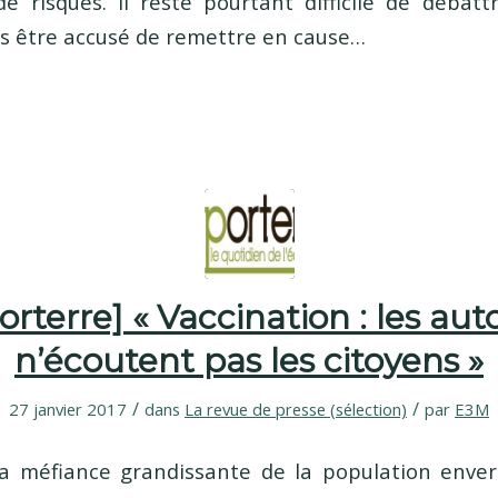
e risques. Il reste pourtant difficile de débatt
s être accusé de remettre en cause…
orterre] « Vaccination : les auto
n’écoutent pas les citoyens »
/
/
27 janvier 2017
dans
La revue de presse (sélection)
par
E3M
la méfiance grandissante de la population envers