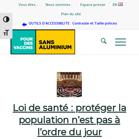
Vous êtes…
Nous sommes…
Espace presse
EN
Plan du site
Passer en contraste élevé
OUTILS D'ACCESSIBILITE : Contraste et Taille polices
Changer la taille de la police
Loi de santé : protéger la
population n’est pas à
l’ordre du jour