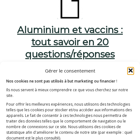
Aluminium et vaccins :
tout savoir en 20
questions/réponses
/
7 septembre 2015
dans
Les enquêtes et rapports
Gérer le consentement
/
d'E3M
par
E3M
Nos cookies ne sont pas utilisés à but marketing ou financier
!
Ils nous servent à mieux comprendre ce que vous cherchez sur notre
1. Quand et pourquoi a-t-on mis de
site.
l’aluminium dans les vaccins ? 2. Des
Pour offrir les meilleures expériences, nous utilisons des technologies
telles que les cookies pour stocker et/ou accéder aux informations des
études sur la sécurité d’utilisation des sels
appareils. Le fait de consentir à ces technologies nous permettra de
traiter des données telles que le comportement de navigation ou le
d’aluminium dans les vaccins ont-elles été
nombre de connexions sur ce site. Nous utilisons des cookies de
statistique afin d'améliorer le contenu de notre site
(par exemple : quel
menées ? 3. L’aluminium est-il un produit
document est le plus consulté)
.