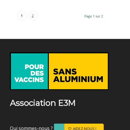
1
2
Page 1 sur 2
Association E3M
Qui sommes-nous ?
AIDEZ-NOUS !