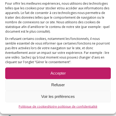
Pour offrir les meilleures expériences, nous utilisons des technologies
de dollars) pour éviter un décès par
telles que les cookies pour stocker et/ou accéder aux informations des
appareils. Le fait de consentir à ces technologies nous permettra de
cancer de l’utérus après 50 ans alors
traiter des données telles que le comportement de navigation ou le
qu’il peut être empêché en
nombre de connexions sur ce site. Nous utilisons des cookies de
statistique afin d'améliorer le contenu de notre site
(par exemple : quel
améliorant la couverture sanitaire
document est le plus consulté)
.
des femmes pour un coût moindre.
En refusant certains cookies, notamment les fonctionnels, il nous
semble essentiel de vous informer que certaines fonctions ne pourront
»
pas être activées lors de votre navigation sur le site, et donc
éventuellement avoir un impact sur votre expérience. Par exemple : lire
Cette très forte démonstration du Dr Lee doit
une vidéo. Sachez qu'à tout moment vous pouvez changer d'avis en
cliquant sur l'onglet “Gérer le consentement”.
faire réfléchir tout les dirigeants de la planète.
Et
n’oublions pas cet argument complémentaire :
Accepter
combien coûtera l’indemnisation des victimes du
Gardasil ?
Refuser
Avec le Dr Lee, nous rappelons que la meilleure
Voir les préférences
protection contre le cancer du col de l’utérus reste
Politique de cookies
Notre politique de confidentialité
le frottis :