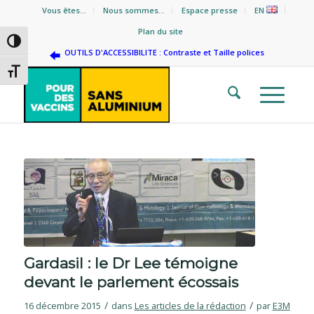
Vous êtes…
Nous sommes…
Espace presse
EN
Plan du site
Passer en contraste élevé
OUTILS D'ACCESSIBILITE : Contraste et Taille polices
Changer la taille de la police
dit :
dit :
Gardasil : le Dr Lee témoigne
devant le parlement écossais
/
/
16 décembre 2015
dans
Les articles de la rédaction
par
E3M