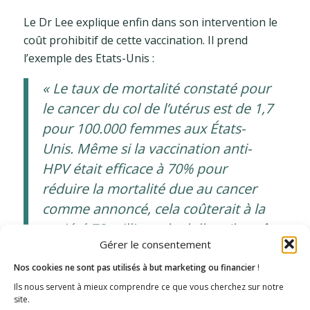
Le Dr Lee explique enfin dans son intervention le
coût prohibitif de cette vaccination. Il prend
l’exemple des Etats-Unis :
« Le taux de mortalité constaté pour
le cancer du col de l’utérus est de 1,7
pour 100.000 femmes aux États-
Unis. Même si la vaccination anti-
HPV était efficace à 70% pour
réduire la mortalité due au cancer
comme annoncé, cela coûterait à la
société 70 millions de dollars (le coût
Gérer le consentement
pour 3 doses de Gardasil® plus les
honoraires du médecin par
Nos cookies ne sont pas utilisés à but marketing ou financier
!
personne est d’environ 700 dollars.
Ils nous servent à mieux comprendre ce que vous cherchez sur notre
site.
700 dollars x 100.000 = 70 millions