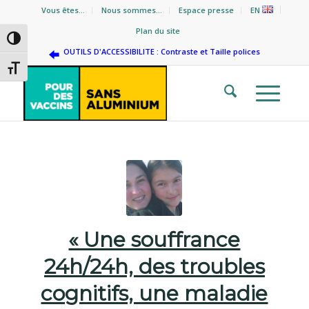
Vous êtes…
Nous sommes…
Espace presse
EN
Plan du site
Passer en contraste élevé
OUTILS D'ACCESSIBILITE : Contraste et Taille polices
Changer la taille de la police
« Une souffrance
24h/24h, des troubles
cognitifs, une maladie