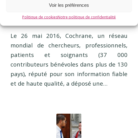
Voir les préférences
/
/
7 juin 2016
dans
Les articles de la rédaction
par
Politique de cookies
Notre politique de confidentialité
E3M
Le 26 mai 2016, Cochrane, un réseau
mondial de chercheurs, professionnels,
patients et soignants (37 000
contributeurs bénévoles dans plus de 130
pays), réputé pour son information fiable
et de haute qualité, a déposé une…