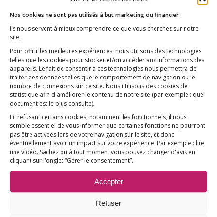
soignants réputé pour son information
fiable et de haute qualité, a déposé une
Nos cookies ne sont pas utilisés à but marketing ou financier
!
Ils nous servent à mieux comprendre ce que vous cherchez sur notre
plainte auprès de l’Agence Européenne…
site.
Pour offrir les meilleures expériences, nous utilisons des technologies
telles que les cookies pour stocker et/ou accéder aux informations des
appareils. Le fait de consentir à ces technologies nous permettra de
traiter des données telles que le comportement de navigation ou le
nombre de connexions sur ce site. Nous utilisons des cookies de
statistique afin d'améliorer le contenu de notre site
(par exemple : quel
document est le plus consulté)
.
En refusant certains cookies, notamment les fonctionnels, il nous
semble essentiel de vous informer que certaines fonctions ne pourront
Gardasil et adjuvant
pas être activées lors de votre navigation sur le site, et donc
éventuellement avoir un impact sur votre expérience. Par exemple : lire
aluminique : l’Agence
une vidéo. Sachez qu'à tout moment vous pouvez changer d'avis en
cliquant sur l'onglet “Gérer le consentement”.
Européenne du
Accepter
Médicament accusée de
Refuser
cacher la réalité