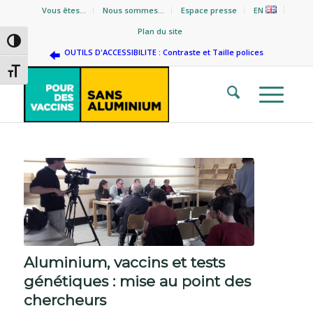
Vous êtes…
Nous sommes…
Espace presse
EN
Plan du site
Passer en contraste élevé
OUTILS D'ACCESSIBILITE : Contraste et Taille polices
Changer la taille de la police
Aluminium, vaccins et tests
génétiques : mise au point des
chercheurs