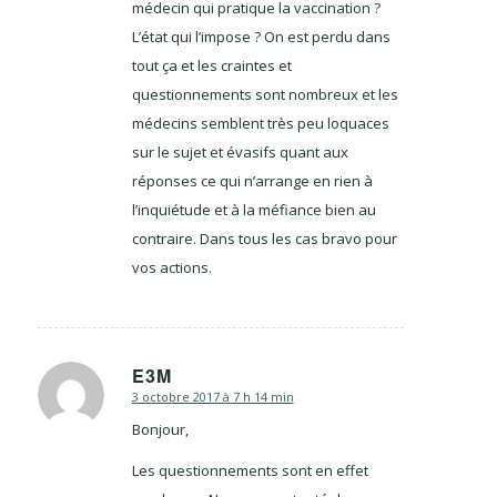
médecin qui pratique la vaccination ?
L’état qui l’impose ? On est perdu dans
tout ça et les craintes et
questionnements sont nombreux et les
médecins semblent très peu loquaces
sur le sujet et évasifs quant aux
réponses ce qui n’arrange en rien à
l’inquiétude et à la méfiance bien au
contraire. Dans tous les cas bravo pour
vos actions.
E3M
3 octobre 2017 à 7 h 14 min
dit
:
Bonjour,
Les questionnements sont en effet