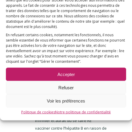
telles que les cookies pour stocker et/ou accéder aux informations des
appareils. Le fait de consentir à ces technologies nous permettra de
expliqués douleurs articulaires et
traiter des données telles que le comportement de navigation ou le
musculaires, malaises, … qui me sont
nombre de connexions sur ce site. Nous utilisons des cookies de
tombés dessus après la vaccination
statistique afin d'améliorer le contenu de notre site
(par exemple : quel
document est le plus consulté)
.
contre l’hépatite B dans les années 90
En refusant certains cookies, notamment les fonctionnels, il nous
alors qu’avant j’allais très bien et j’ai eu
semble essentiel de vous informer que certaines fonctions ne pourront
droit à toutes les hypothèses de
pas être activées lors de votre navigation sur le site, et donc
éventuellement avoir un impact sur votre expérience. Par exemple : lire
diagnostics fourre-tout genre
une vidéo. Sachez qu'à tout moment vous pouvez changer d'avis en
spasmophilie, dépression,
cliquant sur l'onglet “Gérer le consentement”.
fibromyalgie… mais jamais on a pu me
Accepter
dire vraiment et depuis c’est l’errance
dans la résignation que jamais je
Refuser
n’aurai le fin mot de l’histoire ni d’être
soulagée de mes maux et ma vie
Voir les préférences
gâchée. Alors si je pouvais éviter le
Politique de cookies
Notre politique de confidentialité
calvaire aux enfants. Notre fils est
infirmier et aurait dû se faire RE
vacciner contre l’hépatite B en raison de