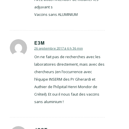
adjuvant s
Vaccins sans ALUMINIUM
E3M
26 septembre 2017 à 6 h 36 min
dit
:
On ne fait pas de recherches avec les
laboratoires directement, mais avec des
chercheurs (en l’occurrence avec
l’équipe INSERM des Pr Gherardi et
Authier de l’hôpital Henri Mondor de
Créteil). Et oui il nous faut des vaccins
sans aluminium !