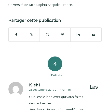
Université de Nice-Sophia Antipolis, France.
Partager cette publication
4
RÉPONSES
Kiehl
Les
26 septembre 2017 à 1 h 43 min
dit
:
Quel est le labo avec qui vous faites
des recherche
Avez bous l intention’ de modifier les