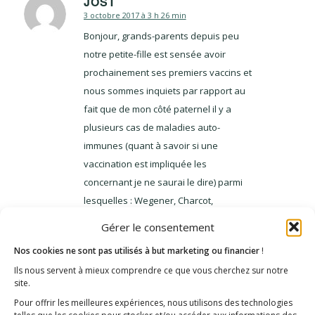
JOST
3 octobre 2017 à 3 h 26 min
dit
:
Bonjour, grands-parents depuis peu
notre petite-fille est sensée avoir
prochainement ses premiers vaccins et
nous sommes inquiets par rapport au
fait que de mon côté paternel il y a
plusieurs cas de maladies auto-
immunes (quant à savoir si une
vaccination est impliquée les
concernant je ne saurai le dire) parmi
lesquelles : Wegener, Charcot,
Polyartrhite rhumatoïde, Hashimoto,
Gérer le consentement
Crohn, (liste non exhaustive vu que je
Nos cookies ne sont pas utilisés à but marketing ou financier
!
n’ai de contact qu’avec un certain
Ils nous servent à mieux comprendre ce que vous cherchez sur notre
nombre d’entre eux). Pour ma part c’est
site.
Hashimoto ainsi que de nombreux
Pour offrir les meilleures expériences, nous utilisons des technologies
soucis de santé jamais vraiment