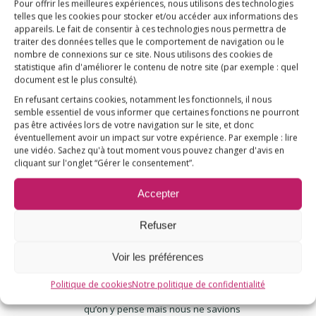
Pour offrir les meilleures expériences, nous utilisons des technologies
de croyance autant que de
telles que les cookies pour stocker et/ou accéder aux informations des
science »
appareils. Le fait de consentir à ces technologies nous permettra de
traiter des données telles que le comportement de navigation ou le
nombre de connexions sur ce site. Nous utilisons des cookies de
L’express – Débat sur la
statistique afin d'améliorer le contenu de notre site
(par exemple : quel
vaccination : les faits, rien que les
document est le plus consulté)
.
faits
En refusant certains cookies, notamment les fonctionnels, il nous
semble essentiel de vous informer que certaines fonctions ne pourront
pas être activées lors de votre navigation sur le site, et donc
éventuellement avoir un impact sur votre expérience. Par exemple : lire
une vidéo. Sachez qu'à tout moment vous pouvez changer d'avis en
3
cliquant sur l'onglet “Gérer le consentement”.
RÉPONSES
Accepter
Myriam Esnault
Les
Refuser
4 octobre 2017 à 17 h 25 min
dit
:
Bonjour,
Voir les préférences
Merci beaucoup pour ce guide pour en
Politique de cookies
Notre politique de confidentialité
parler à notre député. ça fait longtemps
qu’on y pense mais nous ne savions