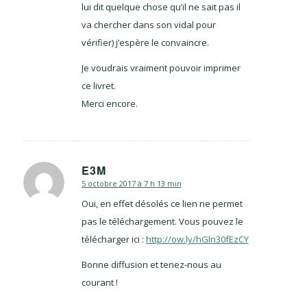
lui dit quelque chose qu’il ne sait pas il
va chercher dans son vidal pour
vérifier) j’espère le convaincre.
Je voudrais vraiment pouvoir imprimer
ce livret.
Merci encore.
E3M
5 octobre 2017 à 7 h 13 min
dit
:
Oui, en effet désolés ce lien ne permet
pas le téléchargement. Vous pouvez le
télécharger ici :
http://ow.ly/hGln30fEzCY
Bonne diffusion et tenez-nous au
courant !