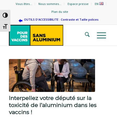
Vous êtes…
Nous sommes…
Espace presse
EN
Plan du site
Passer en contraste élevé
OUTILS D'ACCESSIBILITE : Contraste et Taille polices
Changer la taille de la police
Interpellez votre député sur la
toxicité de l’aluminium dans les
vaccins !